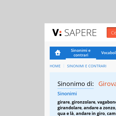
SAPERE
Sinonimi e
Vocabol
contrari
HOME
SINONIMI E CONTRARI
Sinonimo di:
Girov
Sinonimi
girare
,
gironzolare
,
vagabon
girandolare
,
andare a zonzo
qua e là
,
andare in giro
,
cam