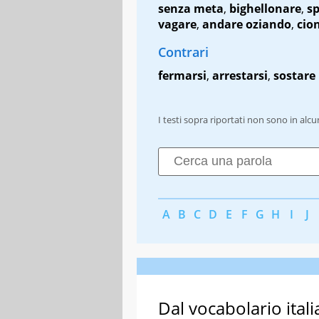
senza meta
,
bighellonare
,
sp
vagare
,
andare oziando
,
cio
Contrari
fermarsi
,
arrestarsi
,
sostare
I testi sopra riportati non sono in alc
A
B
C
D
E
F
G
H
I
J
Dal vocabolario itali