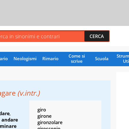
Come si
Strum
ario
Neologismi
Rimario
Scuola
scrive
Uti
agare
(v.intr.)
giro
dare
,
girone
,
andare
gironzolare
minare
giroscopio