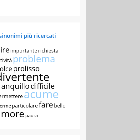
 sinonimi più ricercati
ire
importante
richiesta
problema
tività
prolisso
olce
divertente
ranquillo
difficile
acume
ermettere
fare
particolare
bello
nerme
amore
paura