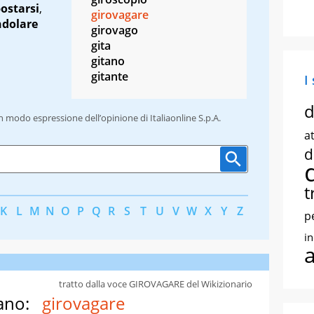
ostarsi
,
girovagare
ndolare
girovago
gita
gitano
gitante
I
d
un modo espressione dell’opinione di Italiaonline S.p.A.
at
d
t
K
L
M
N
O
P
Q
R
S
T
U
V
W
X
Y
Z
p
i
tratto dalla voce GIROVAGARE del Wikizionario
ano:
girovagare