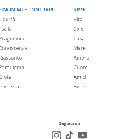
SINONIMI E CONTRARI
RIME
Libertà
Vita
Facile
Sole
Pragmatico
Casa
Conoscenza
Mare
Riassunto
Amore
Paradigma
Cuore
Gioia
Amici
Tristezza
Bene
Seguici su