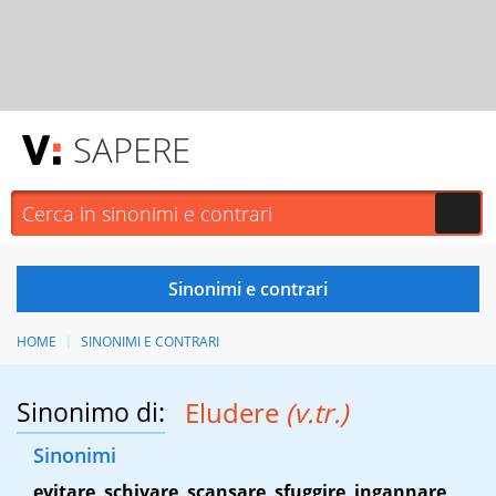
SAPERE
HOME
SINONIMI E CONTRARI
Sinonimo di:
Eludere
(v.tr.)
Sinonimi
evitare
,
schivare
,
scansare
,
sfuggire
,
ingannare
,