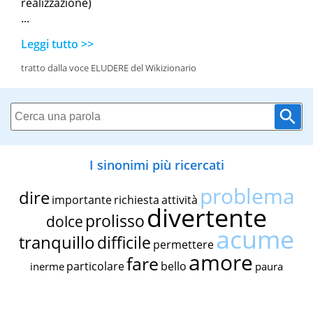
realizzazione)
...
Leggi tutto >>
tratto dalla voce ELUDERE del Wikizionario
I sinonimi più ricercati
problema
dire
importante
richiesta
attività
divertente
prolisso
dolce
acume
tranquillo
difficile
permettere
amore
fare
particolare
bello
inerme
paura