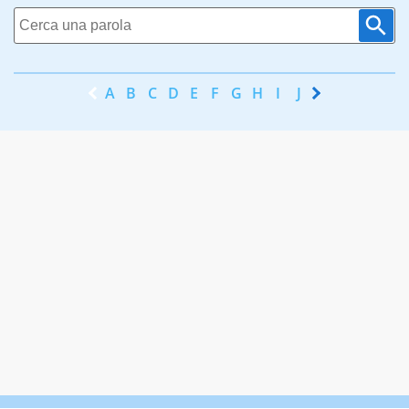
A
B
C
D
E
F
G
H
I
J
K
L
M
N