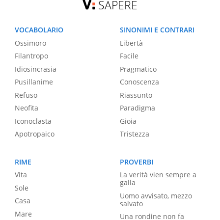
SAPERE
VOCABOLARIO
SINONIMI E CONTRARI
Ossimoro
Libertà
Filantropo
Facile
Idiosincrasia
Pragmatico
Pusillanime
Conoscenza
Refuso
Riassunto
Neofita
Paradigma
Iconoclasta
Gioia
Apotropaico
Tristezza
RIME
PROVERBI
Vita
La verità vien sempre a
galla
Sole
Uomo avvisato, mezzo
Casa
salvato
Mare
Una rondine non fa