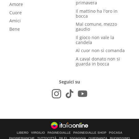
primavera
Amore
Il mattino ha l'oro in
Cuore
bocca
Amici
Mal comune, mezzo
Bene
gaudio
Il gioco non vale la
candela
Al cuor non si comanda
A caval donato non si
guarda in bocca
Seguici su
LIBERO
VIRGILIO
PAGINEGIALLE
PAGINEGIALLE SHOP
PGCASA
PAGINEBIANCHE
TUTTOCITTÀ
DILEI
SIVIAGGIA
QUIFINANZA
BUONISSIMO