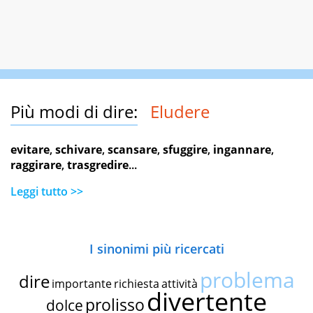
Più modi di dire:
Eludere
evitare
,
schivare
,
scansare
,
sfuggire
,
ingannare
,
raggirare
,
trasgredire
...
Leggi tutto >>
I sinonimi più ricercati
problema
dire
importante
richiesta
attività
divertente
prolisso
dolce