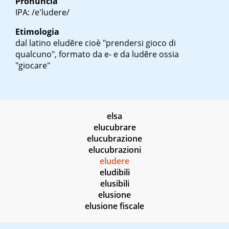
Pronuncia
IPA: /e'ludere/
Etimologia
dal latino
eludĕre
cioè "prendersi gioco di
qualcuno", formato da e- e da
ludĕre
ossia
"giocare"
elsa
elucubrare
elucubrazione
elucubrazioni
eludere
eludibili
elusibili
elusione
elusione fiscale