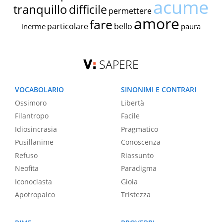
acume
tranquillo
difficile
permettere
amore
fare
particolare
bello
inerme
paura
SAPERE
VOCABOLARIO
SINONIMI E CONTRARI
Ossimoro
Libertà
Filantropo
Facile
Idiosincrasia
Pragmatico
Pusillanime
Conoscenza
Refuso
Riassunto
Neofita
Paradigma
Iconoclasta
Gioia
Apotropaico
Tristezza