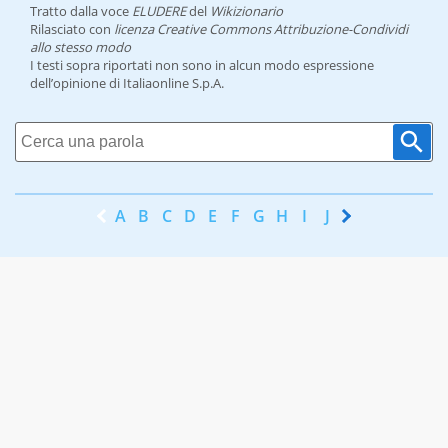
Tratto dalla voce
ELUDERE
del
Wikizionario
Rilasciato con
licenza Creative Commons Attribuzione-Condividi
allo stesso modo
I testi sopra riportati non sono in alcun modo espressione
dell’opinione di Italiaonline S.p.A.
A
B
C
D
E
F
G
H
I
J
K
L
M
N