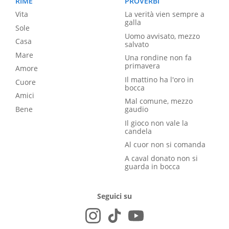
RIME
PROVERBI
Vita
La verità vien sempre a
galla
Sole
Uomo avvisato, mezzo
Casa
salvato
Mare
Una rondine non fa
primavera
Amore
Il mattino ha l'oro in
Cuore
bocca
Amici
Mal comune, mezzo
Bene
gaudio
Il gioco non vale la
candela
Al cuor non si comanda
A caval donato non si
guarda in bocca
Seguici su