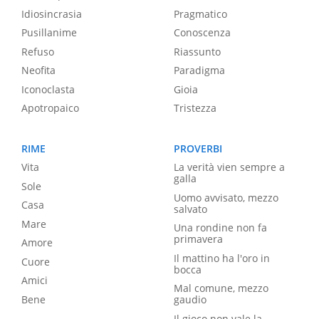
Idiosincrasia
Pragmatico
Pusillanime
Conoscenza
Refuso
Riassunto
Neofita
Paradigma
Iconoclasta
Gioia
Apotropaico
Tristezza
RIME
PROVERBI
Vita
La verità vien sempre a
galla
Sole
Uomo avvisato, mezzo
Casa
salvato
Mare
Una rondine non fa
primavera
Amore
Il mattino ha l'oro in
Cuore
bocca
Amici
Mal comune, mezzo
Bene
gaudio
Il gioco non vale la