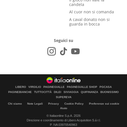
candela
Al cuor non si comanda
A caval donato non si
guarda in bocca
Seguici su
LIBERO
VIRGILIO
PAGINEGIALLE
PAGINEGIALLE SHOP
PGCASA
PAGINEBIANCHE
TUTTOCITTÀ
DILEI
SIVIAGGIA
QUIFINANZA
BUONISSIMO
SUPEREVA
Chi siamo
Note Legali
Privacy
Cookie Policy
Preferenze sui cookie
Aiuto
© Italiaonline S.p.A. 2026
Direzione e coordinamento di Libero Acquisition S.á r.l.
P. IVA 03970540963