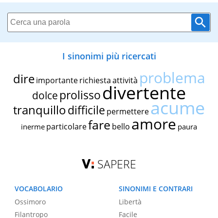
I sinonimi più ricercati
problema
dire
importante
richiesta
attività
divertente
prolisso
dolce
acume
tranquillo
difficile
permettere
amore
fare
particolare
bello
inerme
paura
SAPERE
VOCABOLARIO
SINONIMI E CONTRARI
Ossimoro
Libertà
Filantropo
Facile