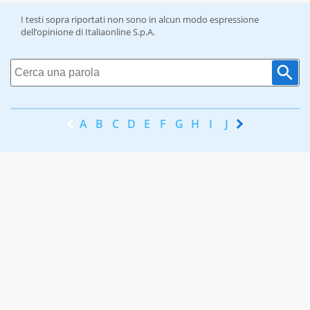
I testi sopra riportati non sono in alcun modo espressione
dell’opinione di Italiaonline S.p.A.
A
B
C
D
E
F
G
H
I
J
K
L
M
N