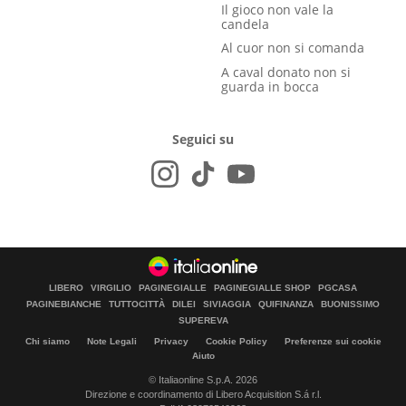
Il gioco non vale la
candela
Al cuor non si comanda
A caval donato non si
guarda in bocca
Seguici su
LIBERO
VIRGILIO
PAGINEGIALLE
PAGINEGIALLE SHOP
PGCASA
PAGINEBIANCHE
TUTTOCITTÀ
DILEI
SIVIAGGIA
QUIFINANZA
BUONISSIMO
SUPEREVA
Chi siamo
Note Legali
Privacy
Cookie Policy
Preferenze sui cookie
Aiuto
© Italiaonline S.p.A. 2026
Direzione e coordinamento di Libero Acquisition S.á r.l.