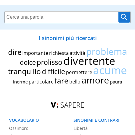
I sinonimi più ricercati
problema
dire
importante
richiesta
attività
divertente
prolisso
dolce
acume
tranquillo
difficile
permettere
amore
fare
particolare
bello
inerme
paura
SAPERE
VOCABOLARIO
SINONIMI E CONTRARI
Ossimoro
Libertà