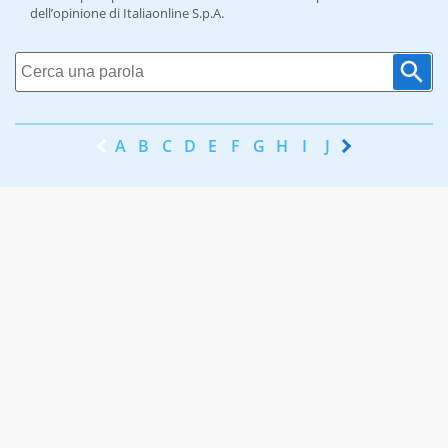
dell’opinione di Italiaonline S.p.A.
A
B
C
D
E
F
G
H
I
J
K
L
M
N