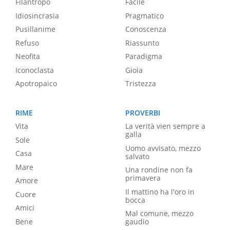
Filantropo
Facile
Idiosincrasia
Pragmatico
Pusillanime
Conoscenza
Refuso
Riassunto
Neofita
Paradigma
Iconoclasta
Gioia
Apotropaico
Tristezza
RIME
PROVERBI
Vita
La verità vien sempre a
galla
Sole
Uomo avvisato, mezzo
Casa
salvato
Mare
Una rondine non fa
primavera
Amore
Il mattino ha l'oro in
Cuore
bocca
Amici
Mal comune, mezzo
Bene
gaudio