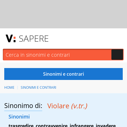
SAPERE
HOME
SINONIMI E CONTRARI
Sinonimo di:
Violare
(v.tr.)
Sinonimi
trasgredire
,
contravvenire
,
infrangere
,
invadere
,