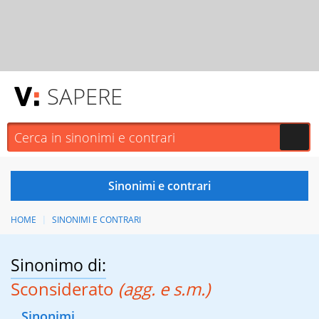
SAPERE
HOME
SINONIMI E CONTRARI
Sinonimo di:
Sconsiderato
(agg. e s.m.)
Sinonimi