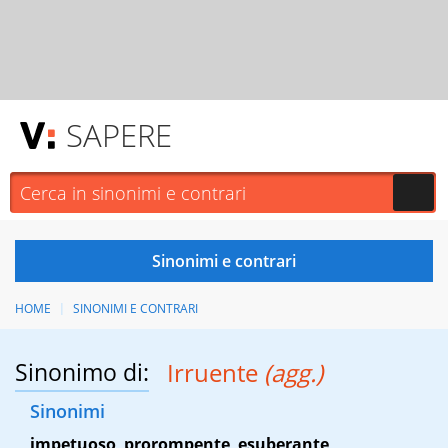
SAPERE
HOME
SINONIMI E CONTRARI
Sinonimo di:
Irruente
(agg.)
Sinonimi
impetuoso
,
prorompente
,
esuberante
,