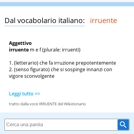
Dal vocabolario italiano:
irruente
Aggettivo
irruente
m
e
f
(plurale: irruenti)
(letterario) che fa irruzione prepotentemente
(senso figurato) che si sospinge innanzi con
vigore sconvolgente
Leggi tutto >>
tratto dalla voce IRRUENTE del Wikizionario