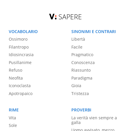
SAPERE
VOCABOLARIO
SINONIMI E CONTRARI
Ossimoro
Libertà
Filantropo
Facile
Idiosincrasia
Pragmatico
Pusillanime
Conoscenza
Refuso
Riassunto
Neofita
Paradigma
Iconoclasta
Gioia
Apotropaico
Tristezza
RIME
PROVERBI
Vita
La verità vien sempre a
galla
Sole
Uomo avvisato, mezzo