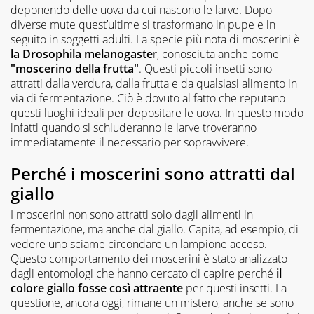
deponendo delle uova da cui nascono le larve. Dopo
diverse mute quest’ultime si trasformano in pupe e in
seguito in soggetti adulti. La specie più nota di moscerini è
la Drosophila melanogaste
r, conosciuta anche come
"moscerino della frutta"
. Questi piccoli insetti sono
attratti dalla verdura, dalla frutta e da qualsiasi alimento in
via di fermentazione. Ciò è dovuto al fatto che reputano
questi luoghi ideali per depositare le uova. In questo modo
infatti quando si schiuderanno le larve troveranno
immediatamente il necessario per sopravvivere.
Perché i moscerini sono attratti dal
giallo
I moscerini non sono attratti solo dagli alimenti in
fermentazione, ma anche dal giallo. Capita, ad esempio, di
vedere uno sciame circondare un lampione acceso.
Questo comportamento dei moscerini è stato analizzato
dagli entomologi che hanno cercato di capire perché
il
colore giallo fosse così attraente
per questi insetti. La
questione, ancora oggi, rimane un mistero, anche se sono