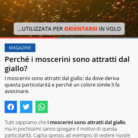
Loaded
:
100.00%
MAGAZINE
Pause
Unmute
Perché i moscerini sono attratti dal
giallo?
I moscerini sono attratti dal giallo: da dove deriva
questa particolarità e perché un colore simile li fa
avvicinare.
Tutti sappiamo che
i moscerini sono attratti dal giallo
,
ma in pochissimi sanno spiegare il motivo di questa
particolarità. Capita spesso, ad esempio, di vedere nuvole