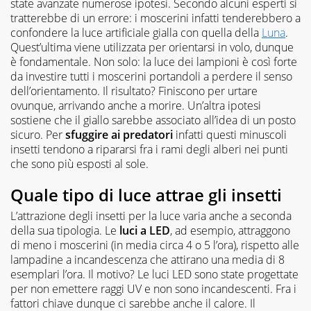
state avanzate numerose ipotesi. Secondo alcuni esperti si
tratterebbe di un errore: i moscerini infatti tenderebbero a
confondere la luce artificiale gialla con quella della
Luna
.
Quest’ultima viene utilizzata per orientarsi in volo, dunque
è fondamentale. Non solo: la luce dei lampioni è così forte
da investire tutti i moscerini portandoli a perdere il senso
dell’orientamento. Il risultato? Finiscono per urtare
ovunque, arrivando anche a morire. Un’altra ipotesi
sostiene che il giallo sarebbe associato all’idea di un posto
sicuro. Per
sfuggire ai predatori
infatti questi minuscoli
insetti tendono a ripararsi fra i rami degli alberi nei punti
che sono più esposti al sole.
Quale tipo di luce attrae gli insetti
L’attrazione degli insetti per la luce varia anche a seconda
della sua tipologia. Le
luci a LED
, ad esempio, attraggono
di meno i moscerini (in media circa 4 o 5 l’ora), rispetto alle
lampadine a incandescenza che attirano una media di 8
esemplari l’ora. Il motivo? Le luci LED sono state progettate
per non emettere raggi UV e non sono incandescenti. Fra i
fattori chiave dunque ci sarebbe anche il calore. Il