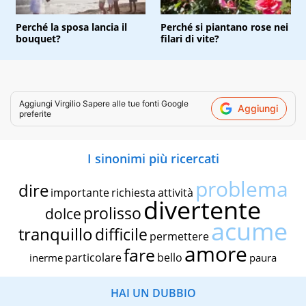
Perché la sposa lancia il
Perché si piantano rose nei
bouquet?
filari di vite?
Aggiungi
Virgilio Sapere
alle tue fonti Google
Aggiungi
preferite
I sinonimi più ricercati
problema
dire
importante
richiesta
attività
divertente
prolisso
dolce
acume
tranquillo
difficile
permettere
amore
fare
particolare
bello
inerme
paura
HAI UN DUBBIO