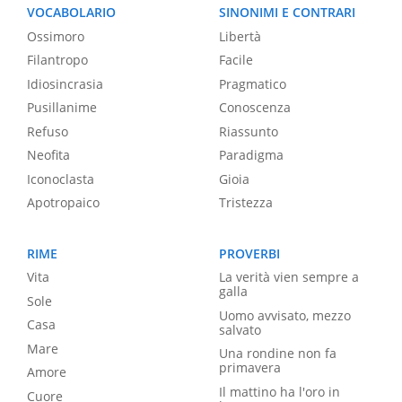
VOCABOLARIO
SINONIMI E CONTRARI
Ossimoro
Libertà
Filantropo
Facile
Idiosincrasia
Pragmatico
Pusillanime
Conoscenza
Refuso
Riassunto
Neofita
Paradigma
Iconoclasta
Gioia
Apotropaico
Tristezza
RIME
PROVERBI
Vita
La verità vien sempre a
galla
Sole
Uomo avvisato, mezzo
Casa
salvato
Mare
Una rondine non fa
primavera
Amore
Il mattino ha l'oro in
Cuore