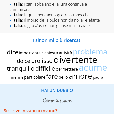
Italia
: i cani abbaiano e la luna continua a
camminare
Italia
: l’aquile non fanno guerra a’ ranocchi
Italia
: il morso della pulce non dà noi all’elefante
Italia
: raglio d’asino non giunse mai in cielo
I sinonimi più ricercati
problema
dire
importante
richiesta
attività
divertente
prolisso
dolce
acume
tranquillo
difficile
permettere
amore
fare
particolare
bello
inerme
paura
HAI UN DUBBIO
come si scrive
Si scrive in vano o invano?