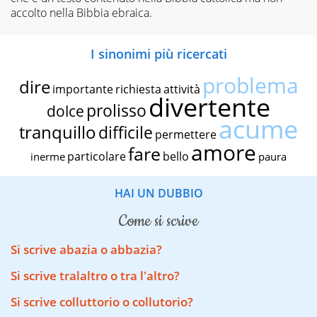
accolto nella Bibbia ebraica.
I sinonimi più ricercati
problema
dire
importante
richiesta
attività
divertente
prolisso
dolce
acume
tranquillo
difficile
permettere
amore
fare
particolare
bello
inerme
paura
HAI UN DUBBIO
come si scrive
Si scrive abazia o abbazia?
Si scrive tralaltro o tra l'altro?
Si scrive colluttorio o collutorio?