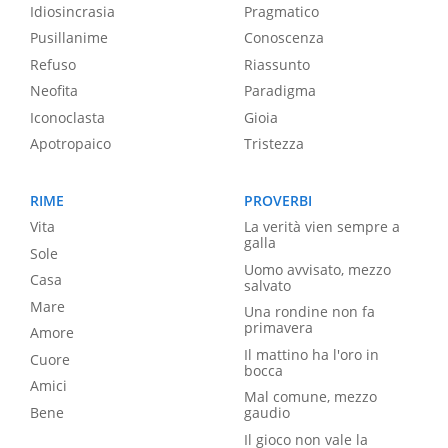
Idiosincrasia
Pragmatico
Pusillanime
Conoscenza
Refuso
Riassunto
Neofita
Paradigma
Iconoclasta
Gioia
Apotropaico
Tristezza
RIME
PROVERBI
Vita
La verità vien sempre a
galla
Sole
Uomo avvisato, mezzo
Casa
salvato
Mare
Una rondine non fa
primavera
Amore
Il mattino ha l'oro in
Cuore
bocca
Amici
Mal comune, mezzo
Bene
gaudio
Il gioco non vale la