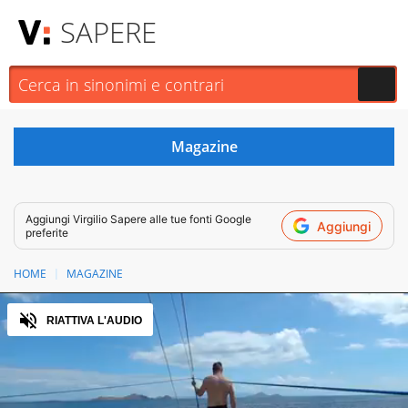
SAPERE
Aggiungi
Virgilio Sapere
alle tue fonti Google
Aggiungi
preferite
HOME
MAGAZINE
Audio
RIATTIVA L'AUDIO