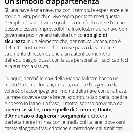
Un simbolo d’appartenenza
Sì, una nave è una nave, ma con il tempo, le esperienze e le
storie di vita, per chi ci vive sopra per tanti mesi questa
"semplice" nave diviene qualcosa di più. Il mare e l’oceano
possono essere imprevedibili e insidiosi, ma una nave ben
governata può rivelarsi talvolta l’unico
appiglio di
sicurezza
in un elemento che, per natura umana, non è
del tutto nostro. Ecco che la nave passa da semplice
strumento di locomozione a un autentico membro
dell’equipaggio, quasi, con la sua personalità, i suoi capricci
e la sua storia vissuta.
Dunque, perché le navi della Marina Militare hanno un
motto? In tempi lontani, in Italia, nacque l’esigenza e la
volontà di accompagnare il nome della nave con una frase.
La frase doveva essere breve, addirittura lapidaria, poetica
e spesso in latino. La frase, il motto, spesso proveniva da
opere classiche, come quelle di Cicerone, Dante,
d’Annunzio o dagli eroi risorgimentali
. Ciò, era
perfettamente in linea con le tradizioni italiane, dove ogni
casata sfoggiava frasi criptiche e misteriose dai significati