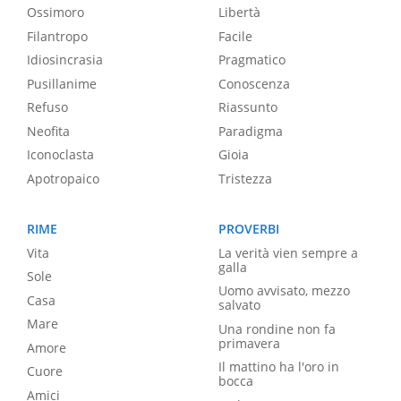
Ossimoro
Libertà
Filantropo
Facile
Idiosincrasia
Pragmatico
Pusillanime
Conoscenza
Refuso
Riassunto
Neofita
Paradigma
Iconoclasta
Gioia
Apotropaico
Tristezza
RIME
PROVERBI
Vita
La verità vien sempre a
galla
Sole
Uomo avvisato, mezzo
Casa
salvato
Mare
Una rondine non fa
primavera
Amore
Il mattino ha l'oro in
Cuore
bocca
Amici