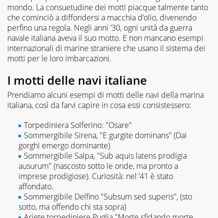
mondo. La consuetudine dei motti piacque talmente tanto
che cominciò a diffondersi a macchia d’olio, divenendo
perfino una regola. Negli anni ’30, ogni unità da guerra
navale italiana aveva il suo motto. E non mancano esempi
internazionali di marine straniere che usano il sistema dei
motti per le loro imbarcazioni.
I motti delle navi italiane
Prendiamo alcuni esempi di motti delle navi della marina
italiana, così da farvi capire in cosa essi consistessero:
Torpediniera Solferino: "Osare"
Sommergibile Sirena, "E gurgite dominans" (Dai
gorghi emergo dominante)
Sommergibile Salpa, "Sub aquis latens prodigia
ausurum" (nascosto sotto le onde, ma pronto a
imprese prodigiose). Curiosità: nel ’41 è stato
affondato.
Sommergibile Delfino "Subsum sed superis", (sto
sotto, ma offendo chi sta sopra)
Ariete torpediniere Puglia "Morte sfidando morte