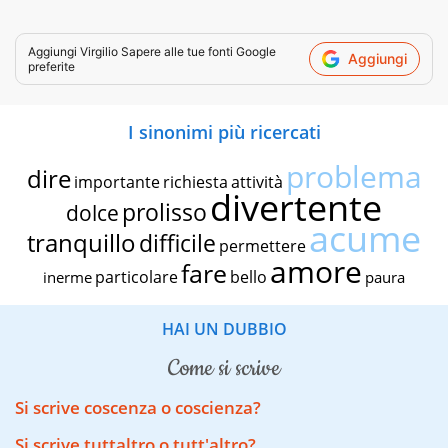
Aggiungi
Virgilio Sapere
alle tue fonti Google
Aggiungi
preferite
I sinonimi più ricercati
problema
dire
importante
richiesta
attività
divertente
prolisso
dolce
acume
tranquillo
difficile
permettere
amore
fare
particolare
bello
inerme
paura
HAI UN DUBBIO
come si scrive
Si scrive coscenza o coscienza?
Si scrive tuttaltro o tutt'altro?