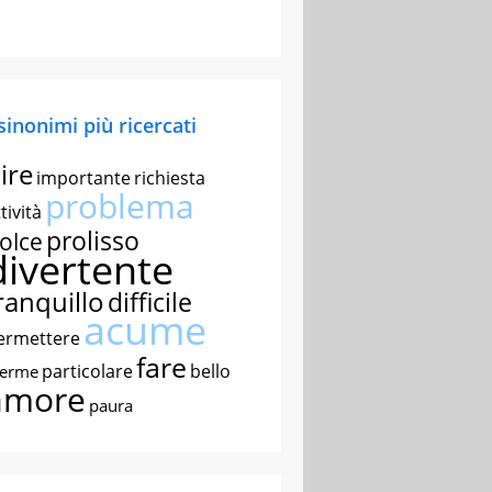
 sinonimi più ricercati
ire
importante
richiesta
problema
tività
prolisso
olce
divertente
ranquillo
difficile
acume
ermettere
fare
particolare
bello
nerme
amore
paura