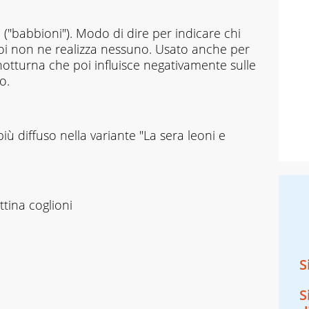
 ("babbioni"). Modo di dire per indicare chi
oi non ne realizza nessuno. Usato anche per
 notturna che poi influisce negativamente sulle
o.
ù diffuso nella variante "La sera leoni e
ttina coglioni
S
S