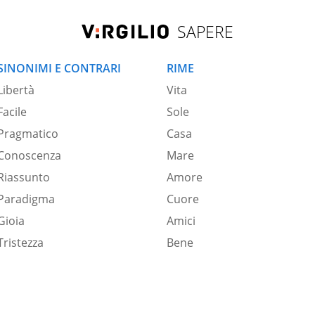
SAPERE
SINONIMI E CONTRARI
RIME
Libertà
Vita
Facile
Sole
Pragmatico
Casa
Conoscenza
Mare
Riassunto
Amore
Paradigma
Cuore
Gioia
Amici
Tristezza
Bene