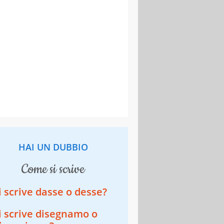
HAI UN DUBBIO
come si scrive
i scrive dasse o desse?
i scrive disegnamo o