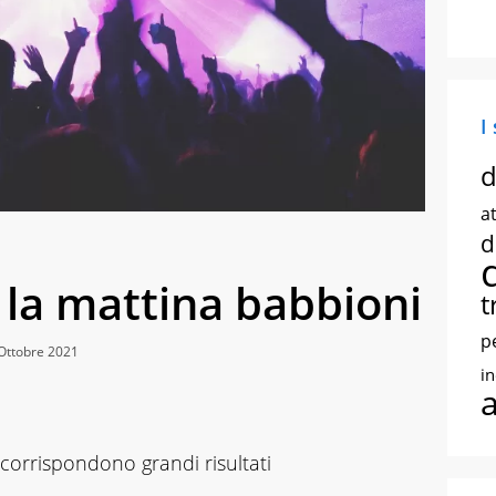
I
d
at
d
, la mattina babbioni
t
p
Ottobre 2021
i
corrispondono grandi risultati