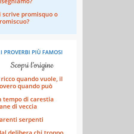
isegniamo?
i scrive promisquo o
romiscuo?
I PROVERBI PIÙ FAMOSI
scopri l’origine
l ricco quando vuole, il
overo quando può
n tempo di carestia
ane di veccia
arenti serpenti
al delibera chi troppo