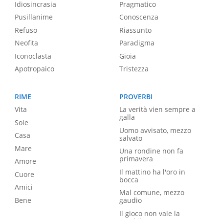
Idiosincrasia
Pragmatico
Pusillanime
Conoscenza
Refuso
Riassunto
Neofita
Paradigma
Iconoclasta
Gioia
Apotropaico
Tristezza
RIME
PROVERBI
Vita
La verità vien sempre a
galla
Sole
Uomo avvisato, mezzo
Casa
salvato
Mare
Una rondine non fa
primavera
Amore
Il mattino ha l'oro in
Cuore
bocca
Amici
Mal comune, mezzo
Bene
gaudio
Il gioco non vale la