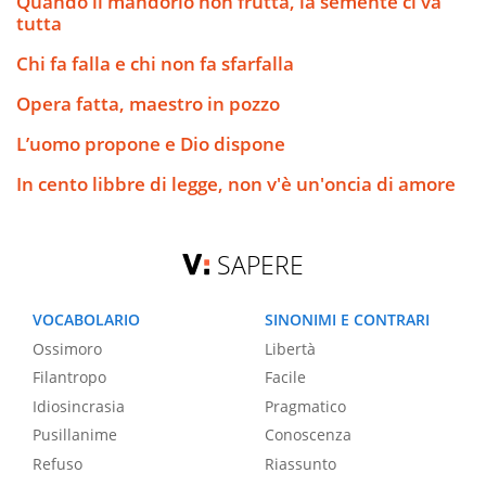
Quando il mandorlo non frutta, la semente ci va
tutta
Chi fa falla e chi non fa sfarfalla
Opera fatta, maestro in pozzo
L’uomo propone e Dio dispone
In cento libbre di legge, non v'è un'oncia di amore
SAPERE
VOCABOLARIO
SINONIMI E CONTRARI
Ossimoro
Libertà
Filantropo
Facile
Idiosincrasia
Pragmatico
Pusillanime
Conoscenza
Refuso
Riassunto