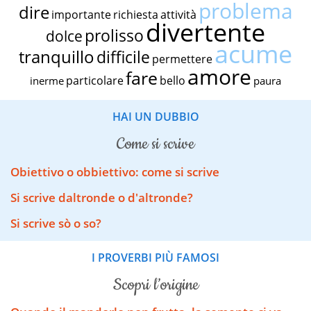
problema
dire
importante
richiesta
attività
divertente
prolisso
dolce
acume
tranquillo
difficile
permettere
amore
fare
particolare
bello
inerme
paura
HAI UN DUBBIO
come si scrive
Obiettivo o obbiettivo: come si scrive
Si scrive daltronde o d'altronde?
Si scrive sò o so?
I PROVERBI PIÙ FAMOSI
scopri l’origine