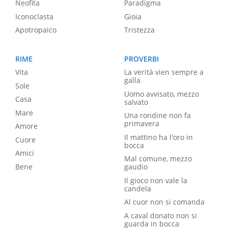
Neofita
Paradigma
Iconoclasta
Gioia
Apotropaico
Tristezza
RIME
PROVERBI
Vita
La verità vien sempre a
galla
Sole
Uomo avvisato, mezzo
Casa
salvato
Mare
Una rondine non fa
primavera
Amore
Il mattino ha l'oro in
Cuore
bocca
Amici
Mal comune, mezzo
Bene
gaudio
Il gioco non vale la
candela
Al cuor non si comanda
A caval donato non si
guarda in bocca