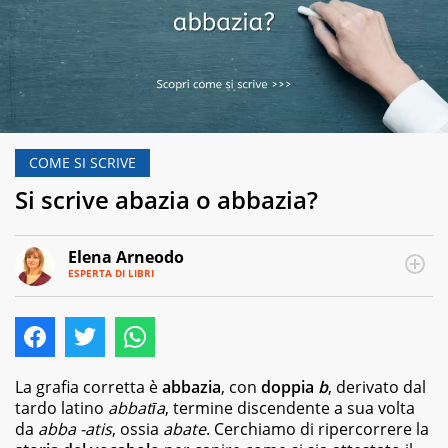
COME SI SCRIVE
Si scrive abazia o abbazia?
Elena Arneodo
ESPERTA DI LIBRI
E-
Traduttrice
MAIL
e
autrice,
editor
e
copywriter
La grafia corretta è
abbazia
, con
doppia
b
, derivato dal
per
tardo latino
abbatīa
, termine discendente a sua volta
case
da
abba -atis
, ossia
abate
. Cerchiamo di ripercorrere la
editrici,