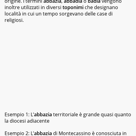
origine. I termini
abbazia
,
abbadia
o
badia
vengono
inoltre utilizzati in diversi
toponimi
che designano
località in cui un tempo sorgevano delle case di
religiosi.
Esempio 1: L’
abbazia
territoriale è grande quasi quanto
la diocesi adiacente
Esempio 2: L’
abbazia
di Montecassino è conosciuta in