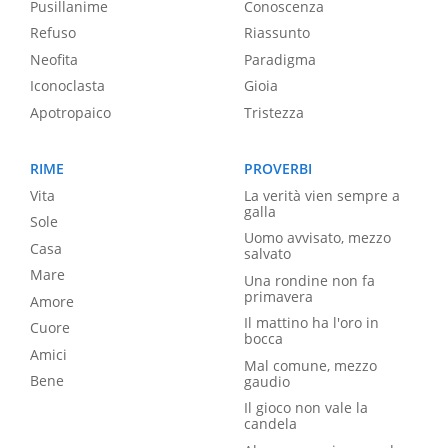
Pusillanime
Conoscenza
Refuso
Riassunto
Neofita
Paradigma
Iconoclasta
Gioia
Apotropaico
Tristezza
RIME
PROVERBI
Vita
La verità vien sempre a
galla
Sole
Uomo avvisato, mezzo
Casa
salvato
Mare
Una rondine non fa
primavera
Amore
Il mattino ha l'oro in
Cuore
bocca
Amici
Mal comune, mezzo
Bene
gaudio
Il gioco non vale la
candela