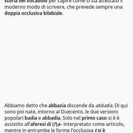
storia del vocabolo
per capire come si sia attestato il
magazine
moderno modo di scrivere, che prevede sempre una
e
doppia occlusiva bilabiale
.
siti
web,
specializzata
in
viaggi
e
food.
Da
sempre
appassionata
di
libri
di
vario
genere,
dai
Abbiamo detto che
romanzi
abbazia
discende da
abbatīa
. Di qui
della
sono poi nate, intorno al Duecento, le due versioni
letteratura
popolari
badia
e
abbadia
. Solo ne
l
primo caso
si è è
classica
assistito all’
aferesi di (
l’
)
a
– interpretato come articolo,
ai
mentre in entrambe le forme l’occlusiva
t
si è