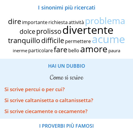
I sinonimi più ricercati
problema
dire
importante
richiesta
attività
divertente
prolisso
dolce
acume
tranquillo
difficile
permettere
amore
fare
particolare
bello
inerme
paura
HAI UN DUBBIO
come si scrive
Si scrive percui o per cui?
Si scrive caltanisetta o caltanissetta?
Si scrive ciecamente o cecamente?
I PROVERBI PIÙ FAMOSI