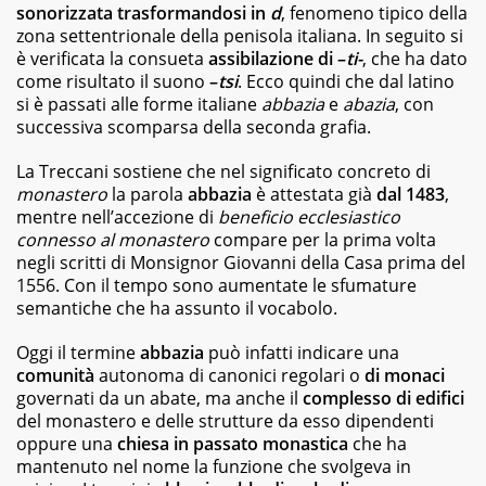
best
sonorizzata trasformandosi in
d
, fenomeno tipico della
seller,
zona settentrionale della penisola italiana. In seguito si
dagli
è verificata la consueta
assibilazione di –
ti-
,
che ha dato
albi
come risultato il suono
–
tsi
. Ecco quindi che dal latino
illustrati
si è passati alle forme italiane
abbazia
e
abazia
, con
per
bambini
successiva scomparsa della seconda grafia.
ai
graphic
La Treccani sostiene che nel significato concreto di
novel,
monastero
la parola
abbazia
è attestata già
dal 1483
,
fino
mentre nell’accezione di
beneficio ecclesiastico
ai
connesso al monastero
compare per la prima volta
ricettari
negli scritti di Monsignor Giovanni della Casa prima del
e
1556. Con il tempo sono aumentate le sfumature
ai
semantiche che ha assunto il vocabolo.
fotografici.
Oggi il termine
abbazia
può infatti indicare una
comunità
autonoma di canonici regolari o
di monaci
governati da un abate, ma anche il
complesso di edifici
del monastero e delle strutture da esso dipendenti
oppure una
chiesa in passato monastica
che ha
mantenuto nel nome la funzione che svolgeva in