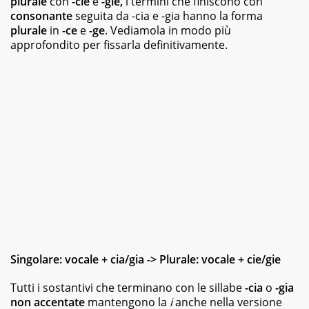
plurale
con
-cie
e
-gie,
i termini che finiscono con
magazine
consonante
seguita da -cia e -gia hanno la forma
e
plurale
in
-ce
e
-ge
. Vediamola in modo più
siti
approfondito per fissarla definitivamente.
web,
specializzata
in
viaggi
e
food.
Da
sempre
appassionata
di
libri
di
vario
genere,
dai
romanzi
della
Singolare: vocale + cia/gia -> Plurale: vocale + cie/gie
letteratura
classica
Tutti i sostantivi che terminano con le sillabe
-cia
o
-gia
ai
non accentate
mantengono la
i
anche nella versione