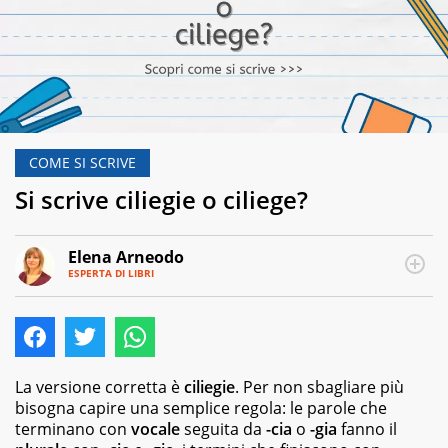
COME SI SCRIVE
Si scrive ciliegie o ciliege?
Elena Arneodo
ESPERTA DI LIBRI
E-
Traduttrice
MAIL
e
autrice,
editor
e
copywriter
La versione corretta è
ciliegie
. Per non sbagliare più
per
bisogna capire una semplice regola: le parole che
case
terminano con
vocale
seguita da
-cia
o
-gia
fanno il
editrici,