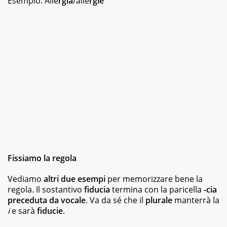
Esempio: Alle
rgìa
/alle
rgìe
Fissiamo la regola
Vediamo
altri due esempi
per memorizzare bene la
regola. Il sostantivo
fiducia
termina con la paricella
-cia
preceduta da vocale
. Va da sé che il
plurale
manterrà la
i
e sarà
fiducie
.