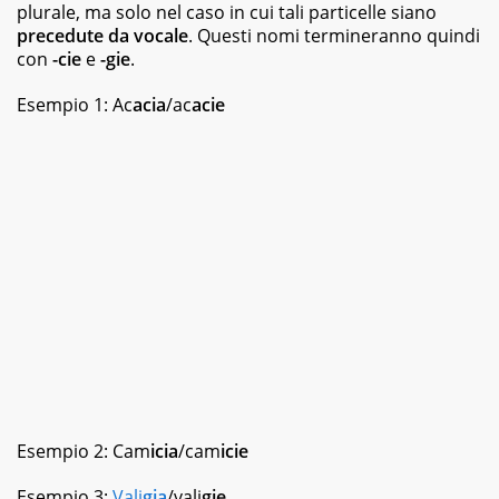
best
plurale, ma solo nel caso in cui tali particelle siano
seller,
precedute da vocale
. Questi nomi termineranno quindi
dagli
con
-cie
e
-gie
.
albi
illustrati
Esempio 1: Ac
acia
/ac
acie
per
bambini
ai
graphic
novel,
fino
ai
ricettari
e
ai
fotografici.
Esempio 2: Cam
icia
/cam
icie
Esempio 3:
Vali
gia
/vali
gie