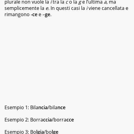
plurale non vuole la
i
tra la
c
o la
g
e l’ultima
a
, ma
semplicemente la
e
. In questi casi la
i
viene cancellata e
rimangono
-ce
e –
ge
.
Esempio 1: Bila
ncia
/bila
nce
Esempio 2: Borra
ccia
/borra
cce
Esempio 3: Bo
lgia
/bo
lge