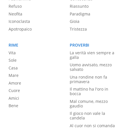
Refuso
Riassunto
Neofita
Paradigma
Iconoclasta
Gioia
Apotropaico
Tristezza
RIME
PROVERBI
Vita
La verità vien sempre a
galla
Sole
Uomo avvisato, mezzo
Casa
salvato
Mare
Una rondine non fa
primavera
Amore
Il mattino ha l'oro in
Cuore
bocca
Amici
Mal comune, mezzo
Bene
gaudio
Il gioco non vale la
candela
Al cuor non si comanda