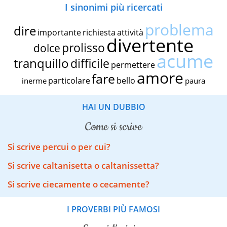
I sinonimi più ricercati
problema
dire
importante
richiesta
attività
divertente
prolisso
dolce
acume
tranquillo
difficile
permettere
amore
fare
particolare
bello
inerme
paura
HAI UN DUBBIO
come si scrive
Si scrive percui o per cui?
Si scrive caltanisetta o caltanissetta?
Si scrive ciecamente o cecamente?
I PROVERBI PIÙ FAMOSI