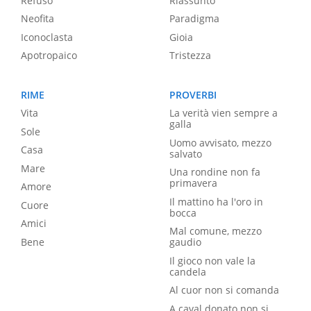
Refuso
Riassunto
Neofita
Paradigma
Iconoclasta
Gioia
Apotropaico
Tristezza
RIME
PROVERBI
Vita
La verità vien sempre a
galla
Sole
Uomo avvisato, mezzo
Casa
salvato
Mare
Una rondine non fa
primavera
Amore
Il mattino ha l'oro in
Cuore
bocca
Amici
Mal comune, mezzo
Bene
gaudio
Il gioco non vale la
candela
Al cuor non si comanda
A caval donato non si