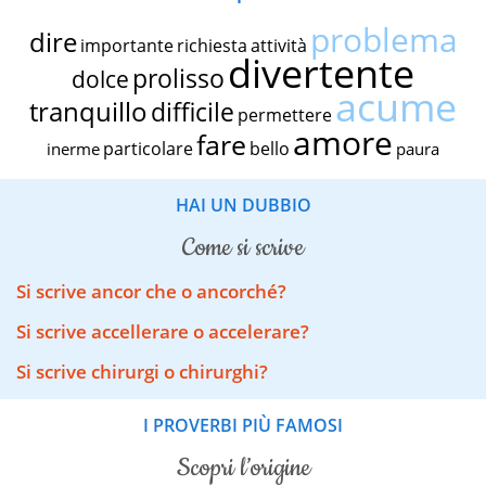
problema
dire
importante
richiesta
attività
divertente
prolisso
dolce
acume
tranquillo
difficile
permettere
amore
fare
particolare
bello
inerme
paura
HAI UN DUBBIO
come si scrive
Si scrive ancor che o ancorché?
Si scrive accellerare o accelerare?
Si scrive chirurgi o chirurghi?
I PROVERBI PIÙ FAMOSI
scopri l’origine