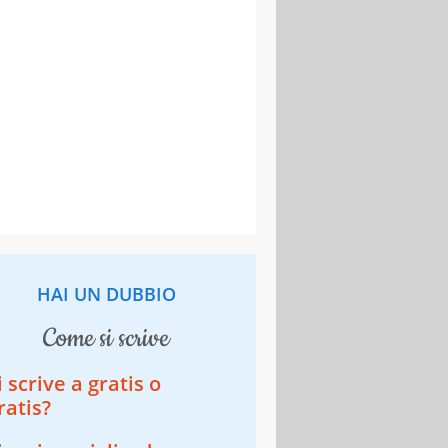
HAI UN DUBBIO
come si scrive
i scrive a gratis o
ratis?