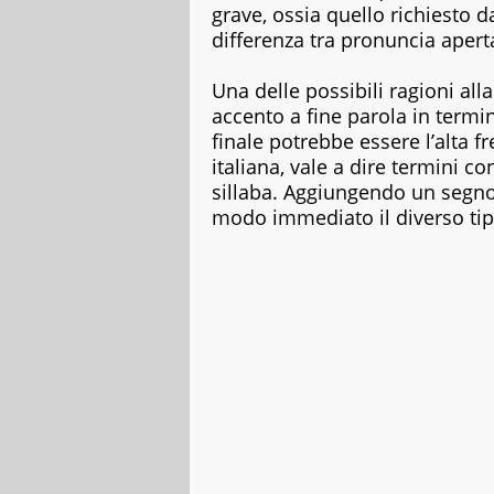
della
grave, ossia quello richiesto 
letteratura
differenza tra pronuncia apert
classica
ai
Una delle possibili ragioni al
best
accento a fine parola in termi
seller,
dagli
finale potrebbe essere l’alta f
albi
italiana, vale a dire termini c
illustrati
sillaba. Aggiungendo un segno
per
modo immediato il diverso tip
bambini
ai
graphic
novel,
fino
ai
ricettari
e
ai
fotografici.