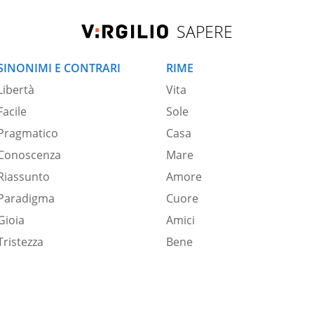
SAPERE
SINONIMI E CONTRARI
RIME
Libertà
Vita
Facile
Sole
Pragmatico
Casa
Conoscenza
Mare
Riassunto
Amore
Paradigma
Cuore
Gioia
Amici
Tristezza
Bene