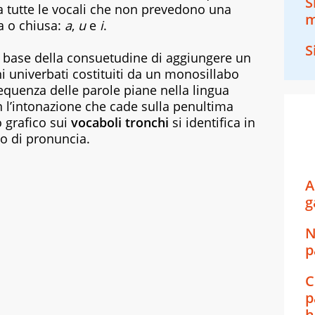
S
da tutte le vocali che non prevedono una
m
a o chiusa:
a
,
u
e
i
.
S
la base della consuetudine di aggiungere un
ni univerbati costituiti da un monosillabo
requenza delle parole piane nella lingua
on l’intonazione che cade sulla penultima
 grafico sui
vocaboli tronchi
si identifica in
o di pronuncia.
A
g
N
p
C
p
h