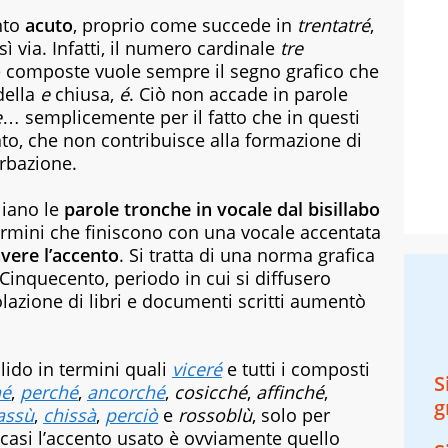
nto
acuto
, proprio come succede in
trentatré
,
ì via. Infatti, il numero cardinale
tre
e composte vuole sempre il segno grafico che
della
e
chiusa,
é
. Ciò non accade in parole
e
… semplicemente per il fatto che in questi
to, che non contribuisce alla formazione di
rbazione.
aliano le
parole tronche in vocale
dal bisillabo
 termini che finiscono con una vocale accentata
vere l’accento
. Si tratta di una norma grafica
l Cinquecento, periodo in cui si diffusero
olazione di libri e documenti scritti aumentò
lido in termini quali
viceré
e tutti i composti
S
hé
,
perché
,
ancorché
,
cosicché
,
affinché
,
g
assù
,
chissà
,
perciò
e
rossoblù
, solo per
i casi l’accento usato è ovviamente quello