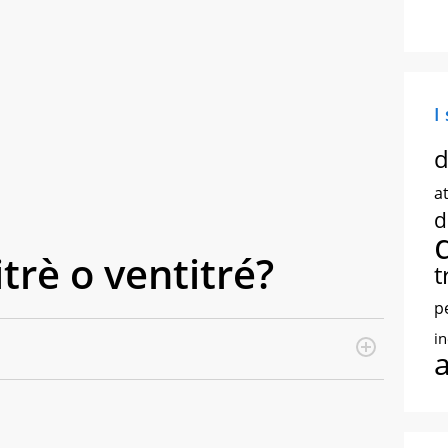
I
d
at
d
itrè o ventitré?
t
p
i