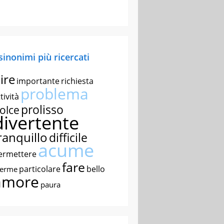
 sinonimi più ricercati
ire
importante
richiesta
problema
tività
prolisso
olce
divertente
ranquillo
difficile
acume
ermettere
fare
particolare
bello
nerme
amore
paura