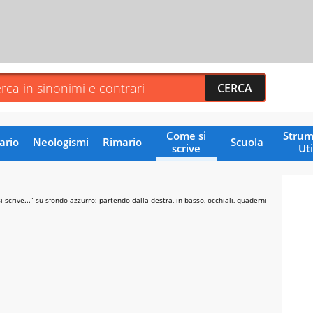
Come si
Strum
ario
Neologismi
Rimario
Scuola
scrive
Uti