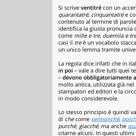
copywriter
Si scrive
ventitré
con un acce
per
quarantatré
,
cinquantatré
e cos
case
contenuto al termine di parol
editrici,
identifica la giusta pronuncia 
magazine
e
come
mille e tre
,
duemila e tr
siti
casi il
tre
è un vocabolo stacca
web,
un unico lemma tramite unive
specializzata
in
La regola dice infatti che in it
viaggi
e
in poi
– vale a dire tutti quei
food.
–
devono obbligatoriamente a
Da
molto antica, utilizzata già ne
sempre
stampatori ed editori e la circ
appassionata
in modo considerevole.
di
libri
di
Lo stesso principio è quindi va
vario
di
che
come
sennonché
,
poic
genere,
purché
,
giacché,
ma anche
qu
dai
citarne alcuni. In questi ultim
romanzi