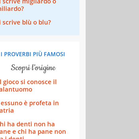
i scrive migliardo o
iliardo?
i scrive blù o blu?
I PROVERBI PIÙ FAMOSI
scopri l’origine
l gioco si conosce il
alantuomo
essuno è profeta in
atria
hi ha denti non ha
ane e chi ha pane non
a i denti