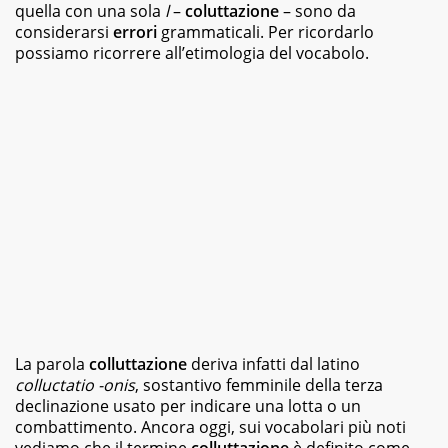
case
quella con una sola
l
–
coluttazione
– sono da
editrici,
considerarsi
errori
grammaticali. Per ricordarlo
magazine
possiamo ricorrere all’etimologia del vocabolo.
e
siti
web,
specializzata
in
viaggi
e
food.
Da
sempre
appassionata
di
libri
di
vario
genere,
La parola
colluttazione
deriva infatti dal latino
dai
colluctatio -onis
romanzi
, sostantivo femminile della terza
della
declinazione usato per indicare una lotta o un
letteratura
combattimento. Ancora oggi, sui vocabolari più noti
classica
vediamo che il termine
colluttazione
è definito come