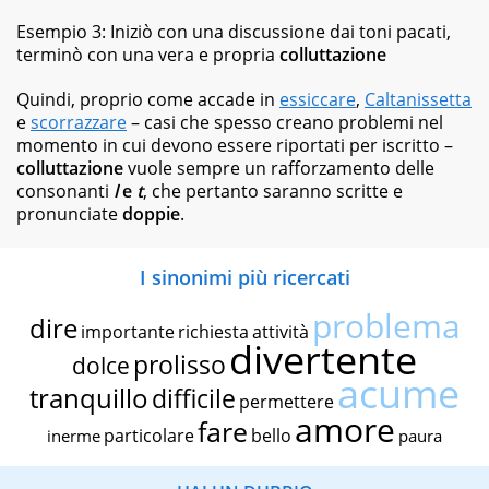
Esempio 3: Iniziò con una discussione dai toni pacati,
terminò con una vera e propria
colluttazione
Quindi, proprio come accade in
essiccare
,
Caltanissetta
e
scorrazzare
– casi che spesso creano problemi nel
momento in cui devono essere riportati per iscritto –
colluttazione
vuole sempre un rafforzamento delle
consonanti
l
e
t
, che pertanto saranno scritte e
pronunciate
doppie
.
I sinonimi più ricercati
problema
dire
importante
richiesta
attività
divertente
prolisso
dolce
acume
tranquillo
difficile
permettere
amore
fare
particolare
bello
inerme
paura