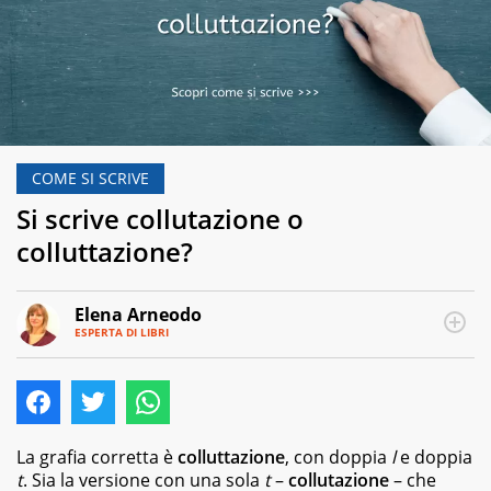
COME SI SCRIVE
Si scrive collutazione o
colluttazione?
Elena Arneodo
ESPERTA DI LIBRI
E-
Traduttrice
MAIL
e
autrice,
editor
e
copywriter
La grafia corretta è
colluttazione
, con doppia
l
e doppia
per
t
. Sia la versione con una sola
t
–
collutazione
– che