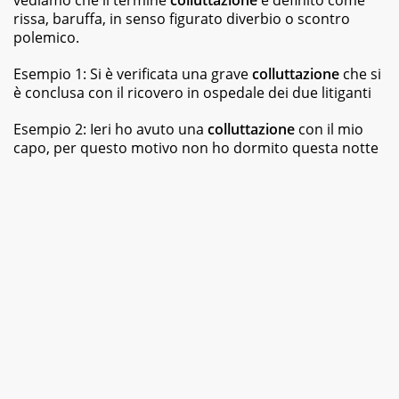
ai
rissa, baruffa, in senso figurato diverbio o scontro
best
polemico.
seller,
dagli
Esempio 1: Si è verificata una grave
colluttazione
che si
albi
è conclusa con il ricovero in ospedale dei due litiganti
illustrati
per
Esempio 2: Ieri ho avuto una
colluttazione
con il mio
bambini
ai
capo, per questo motivo non ho dormito questa notte
graphic
novel,
fino
ai
ricettari
e
ai
fotografici.