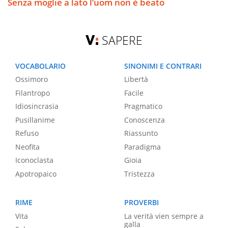
Senza moglie a lato l’uom non è beato
SAPERE
VOCABOLARIO
SINONIMI E CONTRARI
Ossimoro
Libertà
Filantropo
Facile
Idiosincrasia
Pragmatico
Pusillanime
Conoscenza
Refuso
Riassunto
Neofita
Paradigma
Iconoclasta
Gioia
Apotropaico
Tristezza
RIME
PROVERBI
Vita
La verità vien sempre a
galla