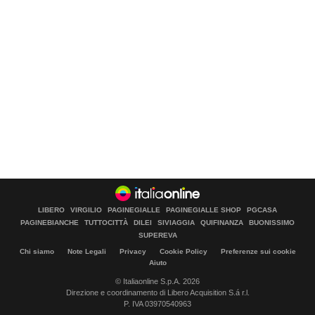
LIBERO
VIRGILIO
PAGINEGIALLE
PAGINEGIALLE SHOP
PGCASA
PAGINEBIANCHE
TUTTOCITTÀ
DILEI
SIVIAGGIA
QUIFINANZA
BUONISSIMO
SUPEREVA
Chi siamo
Note Legali
Privacy
Cookie Policy
Preferenze sui cookie
Aiuto
© Italiaonline S.p.A. 2026
Direzione e coordinamento di Libero Acquisition S.á r.l.
P. IVA 03970540963