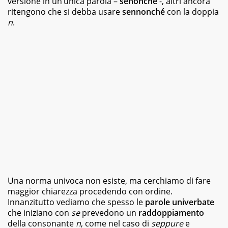
versione in un’unica parola –
senonché
-, altri ancora
magazine
ritengono che si debba usare
sennonché
con la doppia
e
n
.
siti
web,
specializzata
in
viaggi
e
food.
Da
sempre
appassionata
di
libri
di
vario
genere,
dai
Una norma univoca non esiste, ma cerchiamo di fare
romanzi
della
maggior chiarezza procedendo con ordine.
letteratura
Innanzitutto vediamo che spesso le
parole univerbate
classica
che iniziano con
se
prevedono un
raddoppiamento
ai
della consonante
n
, come nel caso di
seppure
e