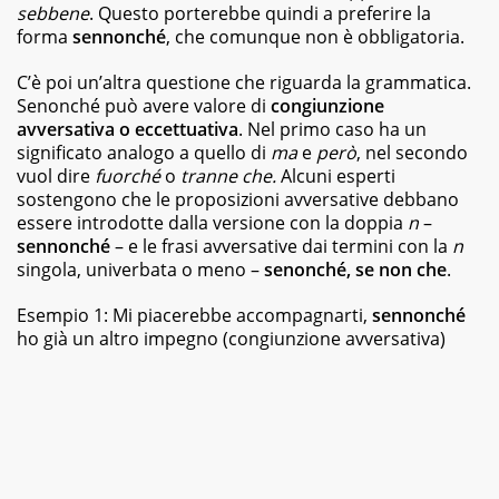
best
sebbene
. Questo porterebbe quindi a preferire la
seller,
forma
sennonché
, che comunque non è obbligatoria.
dagli
albi
C’è poi un’altra questione che riguarda la grammatica.
illustrati
Senonché può avere valore di
congiunzione
per
avversativa o eccettuativa
bambini
. Nel primo caso ha un
ai
significato analogo a quello di
ma
e
però
, nel secondo
graphic
vuol dire
fuorché
o
tranne che.
Alcuni esperti
novel,
sostengono che le proposizioni avversative debbano
fino
essere introdotte dalla versione con la doppia
n
–
ai
sennonché
– e le frasi avversative dai termini con la
n
ricettari
singola, univerbata o meno –
senonché,
se non che
.
e
ai
Esempio 1: Mi piacerebbe accompagnarti,
sennonché
fotografici.
ho già un altro impegno (congiunzione avversativa)