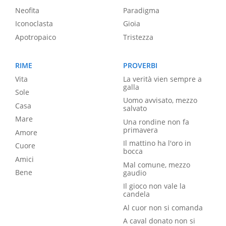
Neofita
Paradigma
Iconoclasta
Gioia
Apotropaico
Tristezza
RIME
PROVERBI
Vita
La verità vien sempre a
galla
Sole
Uomo avvisato, mezzo
Casa
salvato
Mare
Una rondine non fa
primavera
Amore
Il mattino ha l'oro in
Cuore
bocca
Amici
Mal comune, mezzo
Bene
gaudio
Il gioco non vale la
candela
Al cuor non si comanda
A caval donato non si