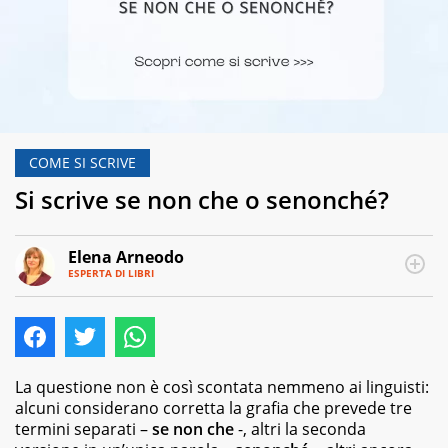
COME SI SCRIVE
Si scrive se non che o senonché?
Elena Arneodo
ESPERTA DI LIBRI
E-
Traduttrice
MAIL
e
autrice,
editor
e
copywriter
La questione non è così scontata nemmeno ai linguisti:
per
alcuni considerano corretta la grafia che prevede tre
case
termini separati –
se non che
-, altri la seconda
editrici,