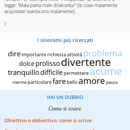
legge: “Mala parta male dilabuntur” (le cose malamente
acquistate svaniscono malamente).
)
I sinonimi più ricercati
problema
dire
importante
richiesta
attività
divertente
prolisso
dolce
acume
tranquillo
difficile
permettere
amore
fare
particolare
bello
inerme
paura
HAI UN DUBBIO
come si scrive
Obiettivo o obbiettivo: come si scrive