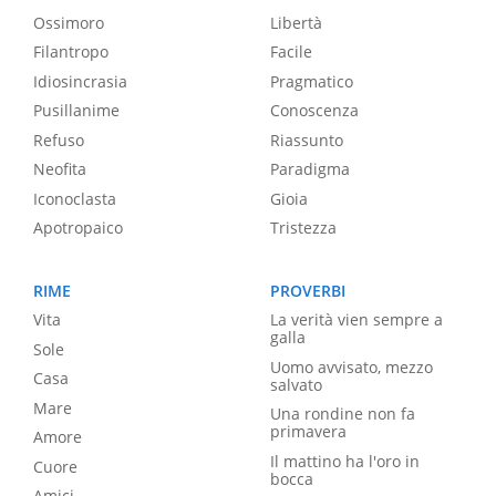
Ossimoro
Libertà
Filantropo
Facile
Idiosincrasia
Pragmatico
Pusillanime
Conoscenza
Refuso
Riassunto
Neofita
Paradigma
Iconoclasta
Gioia
Apotropaico
Tristezza
RIME
PROVERBI
Vita
La verità vien sempre a
galla
Sole
Uomo avvisato, mezzo
Casa
salvato
Mare
Una rondine non fa
primavera
Amore
Il mattino ha l'oro in
Cuore
bocca
Amici