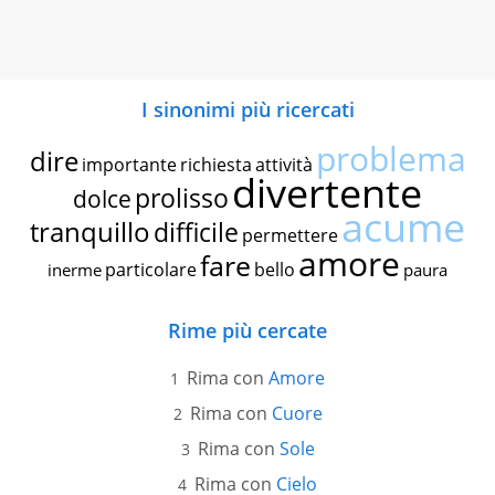
I sinonimi più ricercati
problema
dire
importante
richiesta
attività
divertente
prolisso
dolce
acume
tranquillo
difficile
permettere
amore
fare
particolare
bello
inerme
paura
Rime più cercate
Rima con
Amore
Rima con
Cuore
Rima con
Sole
Rima con
Cielo