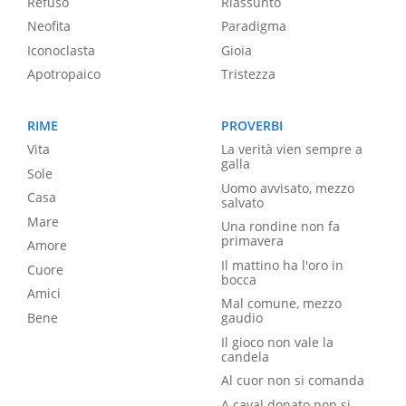
Refuso
Riassunto
Neofita
Paradigma
Iconoclasta
Gioia
Apotropaico
Tristezza
RIME
PROVERBI
Vita
La verità vien sempre a
galla
Sole
Uomo avvisato, mezzo
Casa
salvato
Mare
Una rondine non fa
primavera
Amore
Il mattino ha l'oro in
Cuore
bocca
Amici
Mal comune, mezzo
Bene
gaudio
Il gioco non vale la
candela
Al cuor non si comanda
A caval donato non si