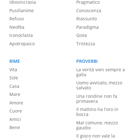
Idiosincrasia
Pragmatico
Pusillanime
Conoscenza
Refuso
Riassunto
Neofita
Paradigma
Iconoclasta
Gioia
Apotropaico
Tristezza
RIME
PROVERBI
Vita
La verità vien sempre a
galla
Sole
Uomo avvisato, mezzo
Casa
salvato
Mare
Una rondine non fa
primavera
Amore
Il mattino ha l'oro in
Cuore
bocca
Amici
Mal comune, mezzo
Bene
gaudio
Il gioco non vale la