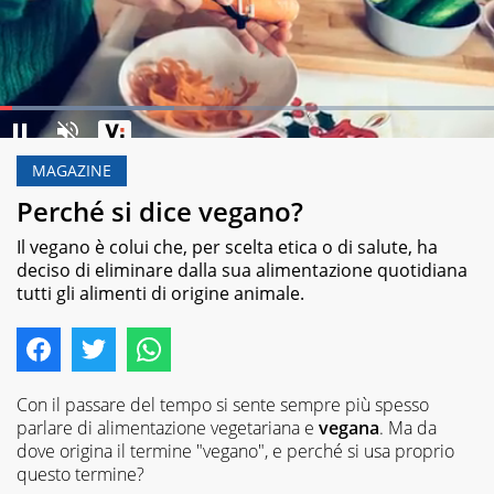
Loaded
:
35.16%
MAGAZINE
Pause
Unmute
Perché si dice vegano?
Il vegano è colui che, per scelta etica o di salute, ha
deciso di eliminare dalla sua alimentazione quotidiana
tutti gli alimenti di origine animale.
Con il passare del tempo si sente sempre più spesso
parlare di alimentazione vegetariana e
vegana
. Ma da
dove origina il termine "vegano", e perché si usa proprio
questo termine?