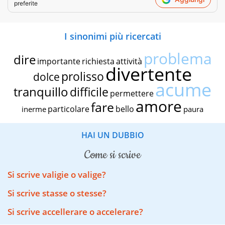
preferite
I sinonimi più ricercati
problema
dire
importante
richiesta
attività
divertente
prolisso
dolce
acume
tranquillo
difficile
permettere
amore
fare
particolare
bello
inerme
paura
HAI UN DUBBIO
come si scrive
Si scrive valigie o valige?
Si scrive stasse o stesse?
Si scrive accellerare o accelerare?