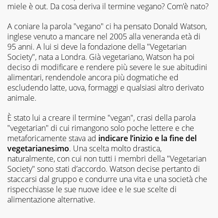
miele è out. Da cosa deriva il termine vegano? Com’è nato?
A coniare la parola "vegano" ci ha pensato Donald Watson,
inglese venuto a mancare nel 2005 alla veneranda età di
95 anni. A lui si deve la fondazione della "Vegetarian
Society", nata a Londra. Già vegetariano, Watson ha poi
deciso di modificare e rendere più severe le sue abitudini
alimentari, rendendole ancora più dogmatiche ed
escludendo latte, uova, formaggi e qualsiasi altro derivato
animale.
È stato lui a creare il termine "vegan", crasi della parola
"vegetarian" di cui rimangono solo poche lettere e che
metaforicamente stava ad
indicare l’inizio e la fine del
vegetarianesimo
. Una scelta molto drastica,
naturalmente, con cui non tutti i membri della "Vegetarian
Society" sono stati d’accordo. Watson decise pertanto di
staccarsi dal gruppo e condurre una vita e una società che
rispecchiasse le sue nuove idee e le sue scelte di
alimentazione alternative.