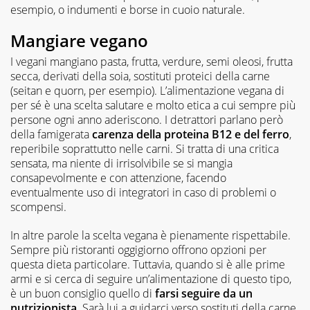
esempio, o indumenti e borse in cuoio naturale.
Mangiare vegano
I vegani mangiano pasta, frutta, verdure, semi oleosi, frutta
secca, derivati della soia, sostituti proteici della carne
(seitan e quorn, per esempio). L’alimentazione vegana di
per sé è una scelta salutare e molto etica a cui sempre più
persone ogni anno aderiscono. I detrattori parlano però
della famigerata
carenza della proteina B12 e del ferro
,
reperibile soprattutto nelle carni. Si tratta di una critica
sensata, ma niente di irrisolvibile se si mangia
consapevolmente e con attenzione, facendo
eventualmente uso di integratori in caso di problemi o
scompensi.
In altre parole la scelta vegana è pienamente rispettabile.
Sempre più ristoranti oggigiorno offrono opzioni per
questa dieta particolare. Tuttavia, quando si è alle prime
armi e si cerca di seguire un’alimentazione di questo tipo,
è un buon consiglio quello di
farsi seguire da un
nutrizionista
. Sarà lui a guidarci verso sostituti della carne