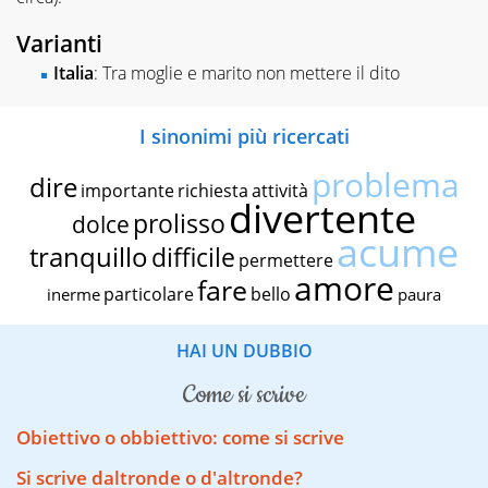
Varianti
Italia
: Tra moglie e marito non mettere il dito
I sinonimi più ricercati
problema
dire
importante
richiesta
attività
divertente
prolisso
dolce
acume
tranquillo
difficile
permettere
amore
fare
particolare
bello
inerme
paura
HAI UN DUBBIO
come si scrive
Obiettivo o obbiettivo: come si scrive
Si scrive daltronde o d'altronde?