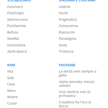
VOCABOLARIO
SINONIMI E CONTRARI
Ossimoro
Libertà
Filantropo
Facile
Idiosincrasia
Pragmatico
Pusillanime
Conoscenza
Refuso
Riassunto
Neofita
Paradigma
Iconoclasta
Gioia
Apotropaico
Tristezza
RIME
PROVERBI
Vita
La verità vien sempre a
galla
Sole
Uomo avvisato, mezzo
Casa
salvato
Mare
Una rondine non fa
primavera
Amore
Il mattino ha l'oro in
Cuore
bocca