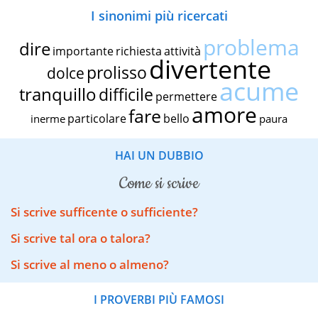
I sinonimi più ricercati
problema
dire
importante
richiesta
attività
divertente
prolisso
dolce
acume
tranquillo
difficile
permettere
amore
fare
particolare
bello
inerme
paura
HAI UN DUBBIO
come si scrive
Si scrive sufficente o sufficiente?
Si scrive tal ora o talora?
Si scrive al meno o almeno?
I PROVERBI PIÙ FAMOSI