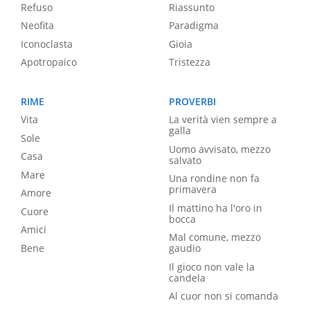
Refuso
Riassunto
Neofita
Paradigma
Iconoclasta
Gioia
Apotropaico
Tristezza
RIME
PROVERBI
Vita
La verità vien sempre a
galla
Sole
Uomo avvisato, mezzo
Casa
salvato
Mare
Una rondine non fa
primavera
Amore
Il mattino ha l'oro in
Cuore
bocca
Amici
Mal comune, mezzo
Bene
gaudio
Il gioco non vale la
candela
Al cuor non si comanda