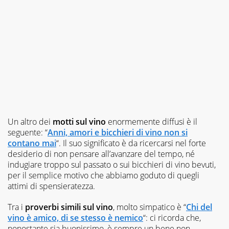
Un altro dei
motti sul vino
enormemente diffusi è il
seguente: “
Anni, amori e bicchieri di vino non si
contano mai
“. Il suo significato è da ricercarsi nel forte
desiderio di non pensare all’avanzare del tempo, né
indugiare troppo sul passato o sui bicchieri di vino bevuti,
per il semplice motivo che abbiamo goduto di quegli
attimi di spensieratezza.
Tra i
proverbi simili sul vino
, molto simpatico è “
Chi del
vino è amico, di se stesso è nemico
“: ci ricorda che,
nonostante sia buonissimo, è sempre un bene non