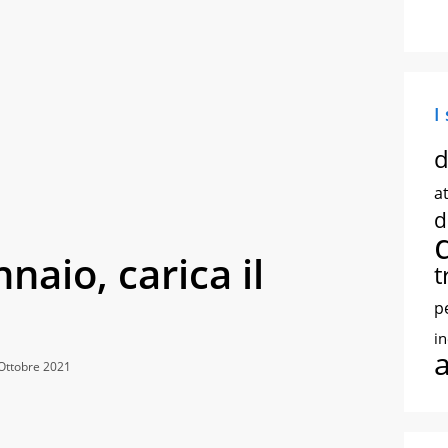
I
d
at
d
naio, carica il
t
p
i
Ottobre 2021