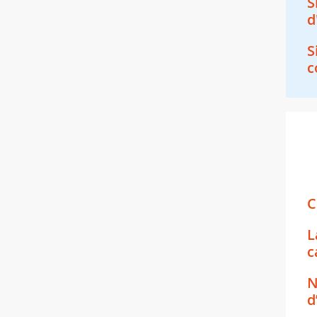
S
d
S
c
C
L
c
N
d