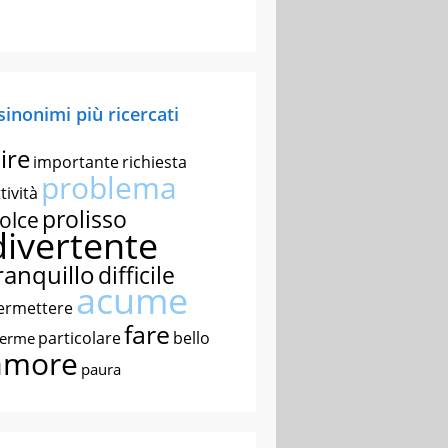
 sinonimi più ricercati
ire
importante
richiesta
problema
tività
prolisso
olce
divertente
ranquillo
difficile
acume
ermettere
fare
particolare
bello
nerme
amore
paura