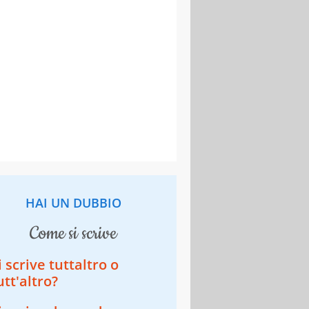
HAI UN DUBBIO
come si scrive
i scrive tuttaltro o
utt'altro?