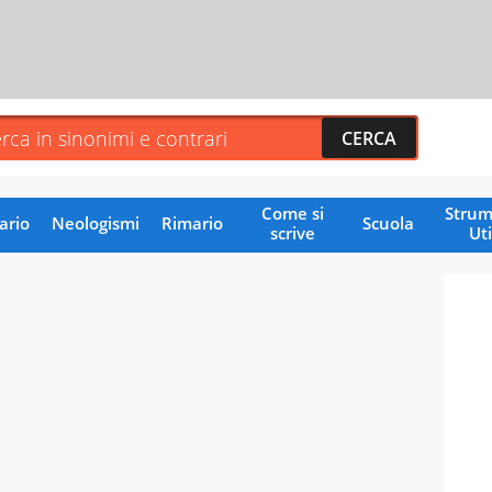
Come si
Strum
ario
Neologismi
Rimario
Scuola
scrive
Uti