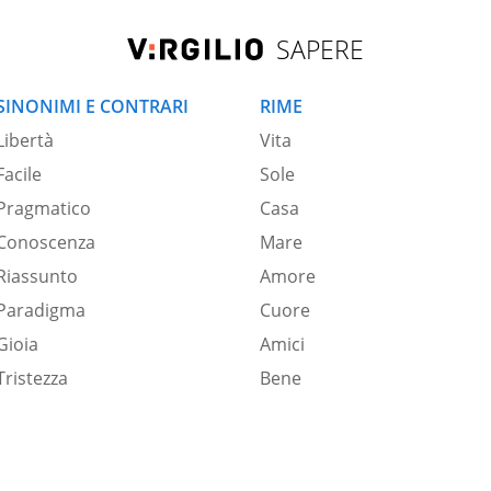
SAPERE
SINONIMI E CONTRARI
RIME
Libertà
Vita
Facile
Sole
Pragmatico
Casa
Conoscenza
Mare
Riassunto
Amore
Paradigma
Cuore
Gioia
Amici
Tristezza
Bene