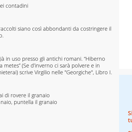
ei contadini
raccolti siano così abbondanti da costringere il
o.
ià in uso presso gli antichi romani. “Hiberno
a metes” (Se d’inverno ci sarà polvere e in
terai) scrive Virgilio nelle "Georgiche", Libro I.
ai di rovere il granaio
naio, puntella il granaio
S
t