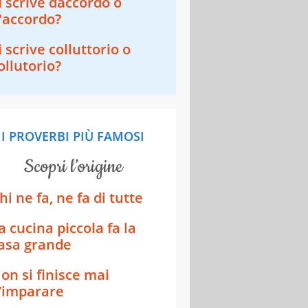
i scrive daccordo o
'accordo?
i scrive colluttorio o
ollutorio?
I PROVERBI PIÙ FAMOSI
scopri l’origine
hi ne fa, ne fa di tutte
a cucina piccola fa la
asa grande
on si finisce mai
’imparare