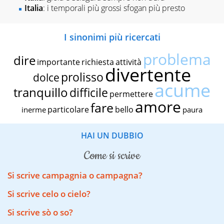
Italia
: i temporali più grossi sfogan più presto
I sinonimi più ricercati
problema
dire
importante
richiesta
attività
divertente
prolisso
dolce
acume
tranquillo
difficile
permettere
amore
fare
particolare
bello
inerme
paura
HAI UN DUBBIO
come si scrive
Si scrive campagnia o campagna?
Si scrive celo o cielo?
Si scrive sò o so?