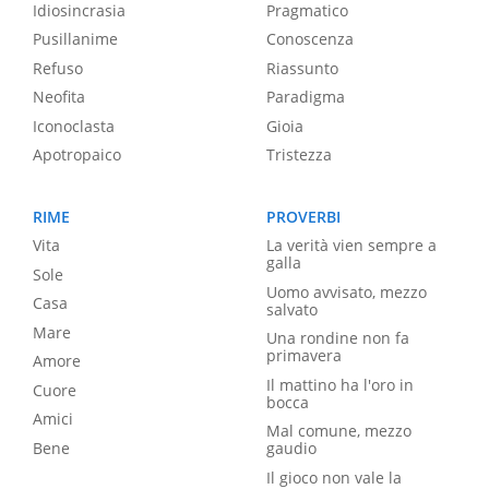
Idiosincrasia
Pragmatico
Pusillanime
Conoscenza
Refuso
Riassunto
Neofita
Paradigma
Iconoclasta
Gioia
Apotropaico
Tristezza
RIME
PROVERBI
Vita
La verità vien sempre a
galla
Sole
Uomo avvisato, mezzo
Casa
salvato
Mare
Una rondine non fa
primavera
Amore
Il mattino ha l'oro in
Cuore
bocca
Amici
Mal comune, mezzo
Bene
gaudio
Il gioco non vale la