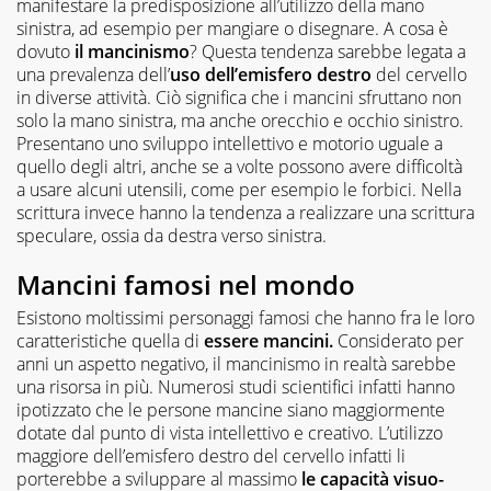
manifestare la predisposizione all’utilizzo della mano
sinistra, ad esempio per mangiare o disegnare. A cosa è
dovuto
il mancinismo
? Questa tendenza sarebbe legata a
una prevalenza dell’
uso dell’emisfero destro
del cervello
in diverse attività. Ciò significa che i mancini sfruttano non
solo la mano sinistra, ma anche orecchio e occhio sinistro.
Presentano uno sviluppo intellettivo e motorio uguale a
quello degli altri, anche se a volte possono avere difficoltà
a usare alcuni utensili, come per esempio le forbici. Nella
scrittura invece hanno la tendenza a realizzare una scrittura
speculare, ossia da destra verso sinistra.
Mancini famosi nel mondo
Esistono moltissimi personaggi famosi che hanno fra le loro
caratteristiche quella di
essere mancini.
Considerato per
anni un aspetto negativo, il mancinismo in realtà sarebbe
una risorsa in più. Numerosi studi scientifici infatti hanno
ipotizzato che le persone mancine siano maggiormente
dotate dal punto di vista intellettivo e creativo. L’utilizzo
maggiore dell’emisfero destro del cervello infatti li
porterebbe a sviluppare al massimo
le capacità visuo-