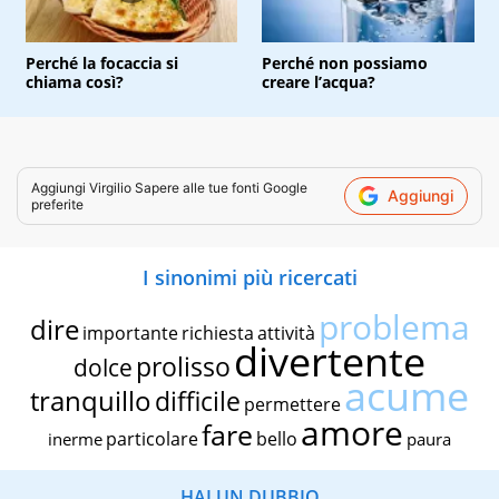
Perché la focaccia si
Perché non possiamo
chiama così?
creare l’acqua?
Aggiungi
Virgilio Sapere
alle tue fonti Google
Aggiungi
preferite
I sinonimi più ricercati
problema
dire
importante
richiesta
attività
divertente
prolisso
dolce
acume
tranquillo
difficile
permettere
amore
fare
particolare
bello
inerme
paura
HAI UN DUBBIO