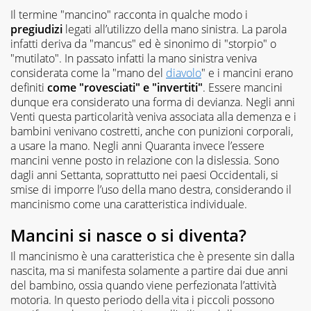
Il termine "mancino" racconta in qualche modo i
pregiudizi
legati all’utilizzo della mano sinistra. La parola
infatti deriva da "mancus" ed è sinonimo di "storpio" o
"mutilato". In passato infatti la mano sinistra veniva
considerata come la "mano del
diavolo
" e i mancini erano
definiti
come "rovesciati" e "invertiti"
. Essere mancini
dunque era considerato una forma di devianza. Negli anni
Venti questa particolarità veniva associata alla demenza e i
bambini venivano costretti, anche con punizioni corporali,
a usare la mano. Negli anni Quaranta invece l’essere
mancini venne posto in relazione con la dislessia. Sono
dagli anni Settanta, soprattutto nei paesi Occidentali, si
smise di imporre l’uso della mano destra, considerando il
mancinismo come una caratteristica individuale.
Mancini si nasce o si diventa?
Il mancinismo è una caratteristica che è presente sin dalla
nascita, ma si manifesta solamente a partire dai due anni
del bambino, ossia quando viene perfezionata l’attività
motoria. In questo periodo della vita i piccoli possono