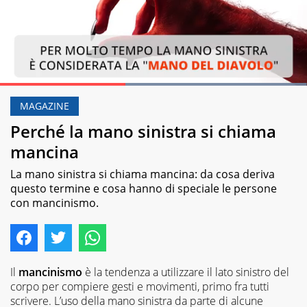
Loaded
:
99.82%
MAGAZINE
Pause
Unmute
Perché la mano sinistra si chiama
mancina
La mano sinistra si chiama mancina: da cosa deriva
questo termine e cosa hanno di speciale le persone
con mancinismo.
Il
mancinismo
è la tendenza a utilizzare il lato sinistro del
corpo per compiere gesti e movimenti, primo fra tutti
scrivere. L’uso della mano sinistra da parte di alcune