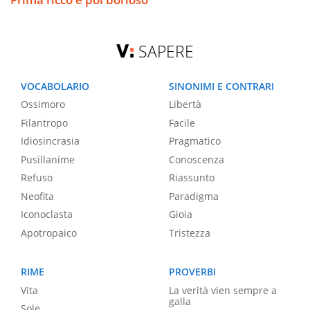
SAPERE
VOCABOLARIO
SINONIMI E CONTRARI
Ossimoro
Libertà
Filantropo
Facile
Idiosincrasia
Pragmatico
Pusillanime
Conoscenza
Refuso
Riassunto
Neofita
Paradigma
Iconoclasta
Gioia
Apotropaico
Tristezza
RIME
PROVERBI
Vita
La verità vien sempre a
galla
Sole