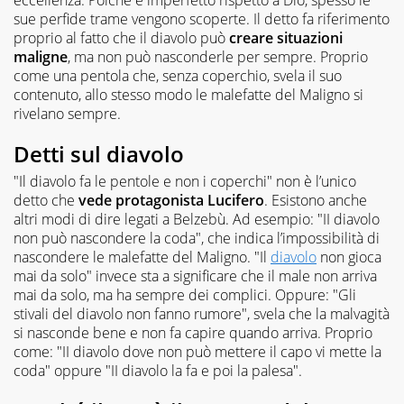
sue perfide trame vengono scoperte. Il detto fa riferimento
proprio al fatto che il diavolo può
creare situazioni
maligne
, ma non può nasconderle per sempre. Proprio
come una pentola che, senza coperchio, svela il suo
contenuto, allo stesso modo le malefatte del Maligno si
rivelano sempre.
Detti sul diavolo
"Il diavolo fa le pentole e non i coperchi" non è l’unico
detto che
vede protagonista Lucifero
. Esistono anche
altri modi di dire legati a Belzebù. Ad esempio: "II diavolo
non può nascondere la coda", che indica l’impossibilità di
nascondere le malefatte del Maligno. "Il
diavolo
non gioca
mai da solo" invece sta a significare che il male non arriva
mai da solo, ma ha sempre dei complici. Oppure: "Gli
stivali del diavolo non fanno rumore", svela che la malvagità
si nasconde bene e non fa capire quando arriva. Proprio
come: "II diavolo dove non può mettere il capo vi mette la
coda" oppure "II diavolo la fa e poi la palesa".