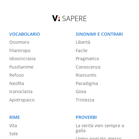
SAPERE
VOCABOLARIO
SINONIMI E CONTRARI
Ossimoro
Libertà
Filantropo
Facile
Idiosincrasia
Pragmatico
Pusillanime
Conoscenza
Refuso
Riassunto
Neofita
Paradigma
Iconoclasta
Gioia
Apotropaico
Tristezza
RIME
PROVERBI
Vita
La verità vien sempre a
galla
Sole
Uomo avvisato, mezzo