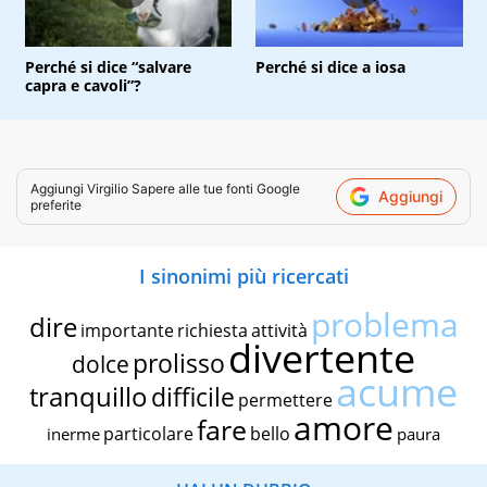
Perché si dice “salvare
Perché si dice a iosa
capra e cavoli”?
Aggiungi
Virgilio Sapere
alle tue fonti Google
Aggiungi
preferite
I sinonimi più ricercati
problema
dire
importante
richiesta
attività
divertente
prolisso
dolce
acume
tranquillo
difficile
permettere
amore
fare
particolare
bello
inerme
paura