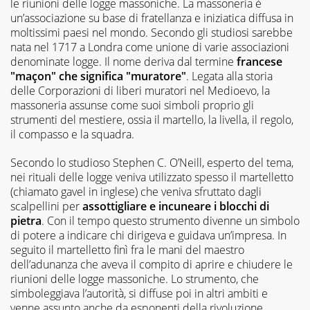
le riunioni delle logge massoniche. La massoneria è
un’associazione su base di fratellanza e iniziatica diffusa in
moltissimi paesi nel mondo. Secondo gli studiosi sarebbe
nata nel 1717 a Londra come unione di varie associazioni
denominate logge. Il nome deriva dal termine
francese
"maçon" che significa "muratore"
. Legata alla storia
delle Corporazioni di liberi muratori nel Medioevo, la
massoneria assunse come suoi simboli proprio gli
strumenti del mestiere, ossia il martello, la livella, il regolo,
il compasso e la squadra.
Secondo lo studioso Stephen C. O’Neill, esperto del tema,
nei rituali delle logge veniva utilizzato spesso il martelletto
(chiamato gavel in inglese) che veniva sfruttato dagli
scalpellini per
assottigliare e incuneare i blocchi di
pietra
. Con il tempo questo strumento divenne un simbolo
di potere a indicare chi dirigeva e guidava un’impresa. In
seguito il martelletto finì fra le mani del maestro
dell’adunanza che aveva il compito di aprire e chiudere le
riunioni delle logge massoniche. Lo strumento, che
simboleggiava l’autorità, si diffuse poi in altri ambiti e
venne assunto anche da esponenti della rivoluzione