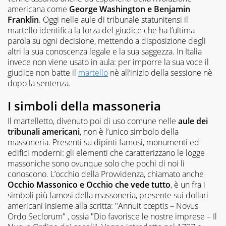
americana come
George Washington e Benjamin
Franklin
. Oggi nelle aule di tribunale statunitensi il
martello identifica la forza del giudice che ha l’ultima
parola su ogni decisione, mettendo a disposizione degli
altri la sua conoscenza legale e la sua saggezza. In Italia
invece non viene usato in aula: per imporre la sua voce il
giudice non batte il
martello
nè all’inizio della sessione nè
dopo la sentenza.
I simboli della massoneria
Il martelletto, divenuto poi di uso comune nelle
aule dei
tribunali americani
, non è l’unico simbolo della
massoneria. Presenti su dipinti famosi, monumenti ed
edifici moderni: gli elementi che caratterizzano le logge
massoniche sono ovunque solo che pochi di noi li
conoscono. L’occhio della Provvidenza, chiamato anche
Occhio Massonico e Occhio che vede tutto
, è un fra i
simboli più famosi della massoneria, presente sui dollari
americani insieme alla scritta: "Annuit cœptis – Novus
Ordo Seclorum" , ossia "Dio favorisce le nostre imprese – Il