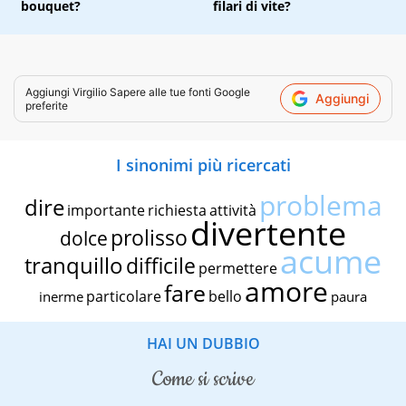
bouquet?
filari di vite?
Aggiungi
Virgilio Sapere
alle tue fonti Google
Aggiungi
preferite
I sinonimi più ricercati
problema
dire
importante
richiesta
attività
divertente
prolisso
dolce
acume
tranquillo
difficile
permettere
amore
fare
particolare
bello
inerme
paura
HAI UN DUBBIO
come si scrive