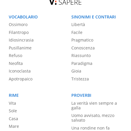
SAPERE
VOCABOLARIO
SINONIMI E CONTRARI
Ossimoro
Libertà
Filantropo
Facile
Idiosincrasia
Pragmatico
Pusillanime
Conoscenza
Refuso
Riassunto
Neofita
Paradigma
Iconoclasta
Gioia
Apotropaico
Tristezza
RIME
PROVERBI
Vita
La verità vien sempre a
galla
Sole
Uomo avvisato, mezzo
Casa
salvato
Mare
Una rondine non fa