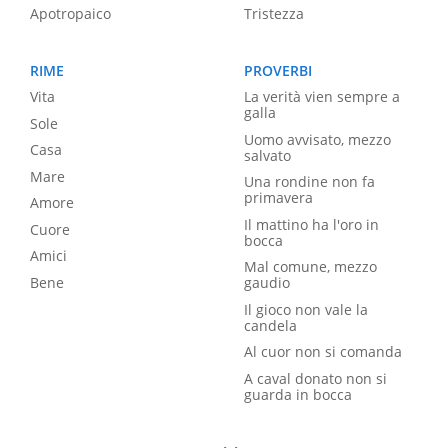
Apotropaico
Tristezza
RIME
PROVERBI
Vita
La verità vien sempre a
galla
Sole
Uomo avvisato, mezzo
Casa
salvato
Mare
Una rondine non fa
primavera
Amore
Il mattino ha l'oro in
Cuore
bocca
Amici
Mal comune, mezzo
Bene
gaudio
Il gioco non vale la
candela
Al cuor non si comanda
A caval donato non si
guarda in bocca