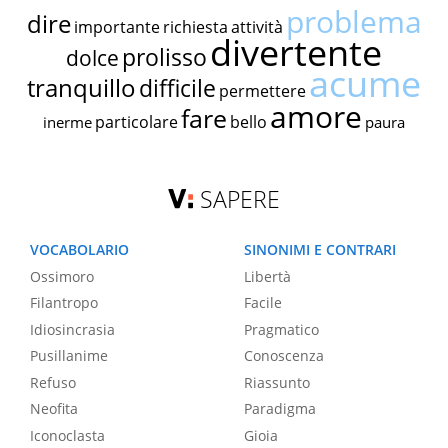
problema
dire
importante
richiesta
attività
divertente
prolisso
dolce
acume
tranquillo
difficile
permettere
amore
fare
particolare
bello
inerme
paura
SAPERE
VOCABOLARIO
SINONIMI E CONTRARI
Ossimoro
Libertà
Filantropo
Facile
Idiosincrasia
Pragmatico
Pusillanime
Conoscenza
Refuso
Riassunto
Neofita
Paradigma
Iconoclasta
Gioia