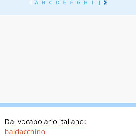
A
B
C
D
E
F
G
H
I
J
K
L
M
N
Dal vocabolario italiano:
baldacchino