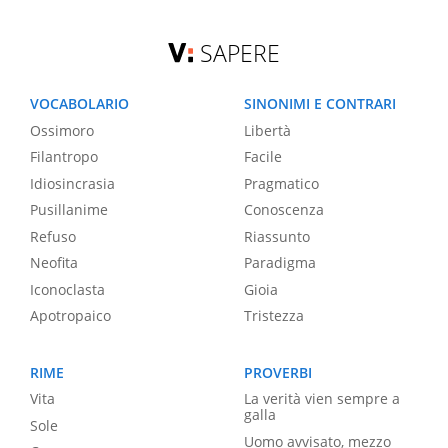
SAPERE
VOCABOLARIO
SINONIMI E CONTRARI
Ossimoro
Libertà
Filantropo
Facile
Idiosincrasia
Pragmatico
Pusillanime
Conoscenza
Refuso
Riassunto
Neofita
Paradigma
Iconoclasta
Gioia
Apotropaico
Tristezza
RIME
PROVERBI
Vita
La verità vien sempre a
galla
Sole
Uomo avvisato, mezzo