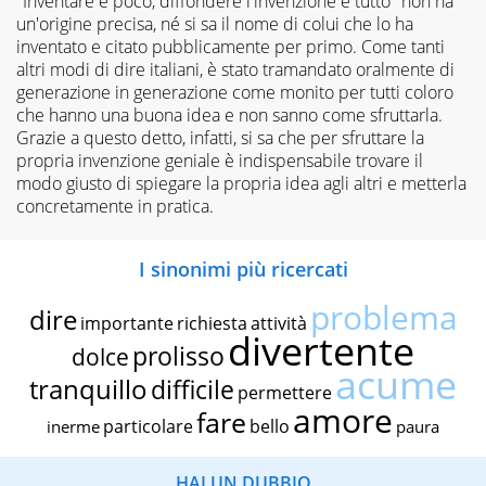
"Inventare è poco, diffondere l'invenzione è tutto" non ha
un'origine precisa, né si sa il nome di colui che lo ha
inventato e citato pubblicamente per primo. Come tanti
altri modi di dire italiani, è stato tramandato oralmente di
generazione in generazione come monito per tutti coloro
che hanno una buona idea e non sanno come sfruttarla.
Grazie a questo detto, infatti, si sa che per sfruttare la
propria invenzione geniale è indispensabile trovare il
modo giusto di spiegare la propria idea agli altri e metterla
concretamente in pratica.
I sinonimi più ricercati
problema
dire
importante
richiesta
attività
divertente
prolisso
dolce
acume
tranquillo
difficile
permettere
amore
fare
particolare
bello
inerme
paura
HAI UN DUBBIO