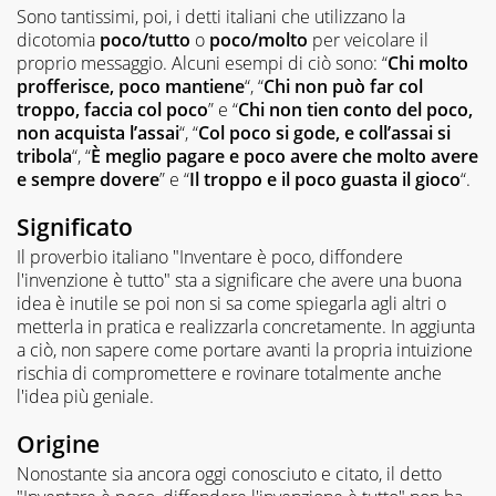
Sono tantissimi, poi, i detti italiani che utilizzano la
dicotomia
poco/tutto
o
poco/molto
per veicolare il
proprio messaggio. Alcuni esempi di ciò sono: “
Chi molto
profferisce, poco mantiene
“, “
Chi non può far col
troppo, faccia col poco
” e “
Chi non tien conto del poco,
non acquista l’assai
“, “
Col poco si gode, e coll’assai si
tribola
“, “
È meglio pagare e poco avere che molto avere
e sempre dovere
” e “
Il troppo e il poco guasta il gioco
“.
Significato
Il proverbio italiano "Inventare è poco, diffondere
l'invenzione è tutto" sta a significare che avere una buona
idea è inutile se poi non si sa come spiegarla agli altri o
metterla in pratica e realizzarla concretamente. In aggiunta
a ciò, non sapere come portare avanti la propria intuizione
rischia di compromettere e rovinare totalmente anche
l'idea più geniale.
Origine
Nonostante sia ancora oggi conosciuto e citato, il detto