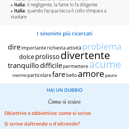
Italia
: il negligente, la fame lo fa diligente
Italia
: quando l’acqua tocca il collo s’impara a
nuotare
I sinonimi più ricercati
problema
dire
importante
richiesta
attività
divertente
prolisso
dolce
acume
tranquillo
difficile
permettere
amore
fare
particolare
bello
inerme
paura
HAI UN DUBBIO
come si scrive
Obiettivo o obbiettivo: come si scrive
Si scrive daltronde o d'altronde?