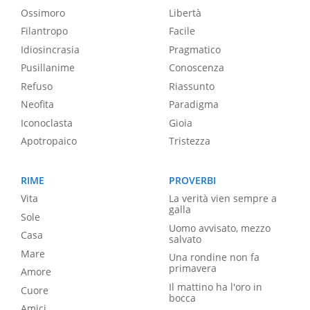
Ossimoro
Libertà
Filantropo
Facile
Idiosincrasia
Pragmatico
Pusillanime
Conoscenza
Refuso
Riassunto
Neofita
Paradigma
Iconoclasta
Gioia
Apotropaico
Tristezza
RIME
PROVERBI
Vita
La verità vien sempre a
galla
Sole
Uomo avvisato, mezzo
Casa
salvato
Mare
Una rondine non fa
primavera
Amore
Il mattino ha l'oro in
Cuore
bocca
Amici