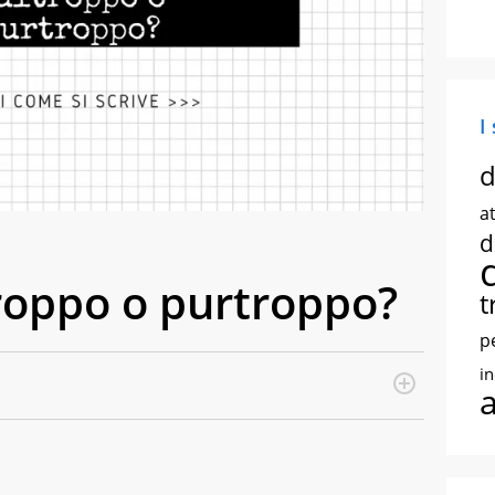
I
d
at
d
troppo o purtroppo?
t
p
i