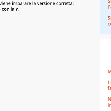
S
iene imparare la versione corretta:
l
 con la
r
.
S
c
M
I
f
N
i