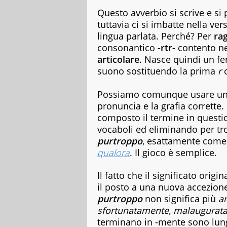
copywriter
Questo avverbio si scrive e si
per
tuttavia ci si imbatte nella ve
case
lingua parlata. Perché? Per
rag
editrici,
consonantico
-rtr-
contento ne
magazine
e
articolare
. Nasce quindi un fe
siti
suono sostituendo la prima
r
web,
specializzata
Possiamo comunque usare uno 
in
pronuncia e la grafia corrette.
viaggi
e
composto il termine in questi
food.
vocaboli ed eliminando per t
Da
purtroppo
, esattamente come
sempre
qualora
. Il gioco è semplice.
appassionata
di
libri
Il fatto che il significato ori
di
il posto a una nuova accezione 
vario
purtroppo
non significa più
a
genere,
sfortunatamente, malaugurat
dai
terminano in -mente sono lungh
romanzi