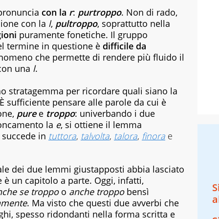
 pronuncia
con la
r
:
purtroppo
. Non di rado,
rsione con la
l
,
pultroppo
, soprattutto nella
ioni
puramente fonetiche. Il gruppo
l termine in questione è
difficile da
nomeno che permette di rendere più fluido il
con una
l
.
stratagemma per ricordare quali siano la
 È sufficiente pensare alle parole da cui è
one,
pure
e
troppo
: univerbando i due
roncamento la
e
, si ottiene il lemma
 succede in
tuttora
,
talvolta
,
talora
,
finora
e
ginale dei due lemmi giustapposti abbia lasciato
è un capitolo a parte. Oggi, infatti,
S
nche se troppo
o
anche troppo
bensì
a
amente
. Ma visto che questi due avverbi che
i, spesso ridondanti nella forma scritta e