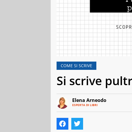
COME SI SCRIVE
Si scrive pul
Elena Arneodo
ESPERTA DI LIBRI
E-
Traduttrice
MAIL
e
autrice,
editor
e