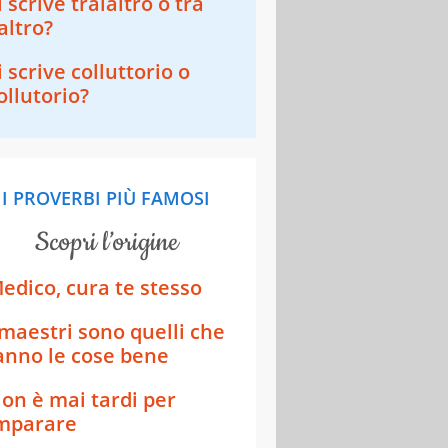
i scrive tralaltro o tra
'altro?
i scrive colluttorio o
ollutorio?
I PROVERBI PIÙ FAMOSI
scopri l’origine
edico, cura te stesso
 maestri sono quelli che
anno le cose bene
on è mai tardi per
mparare