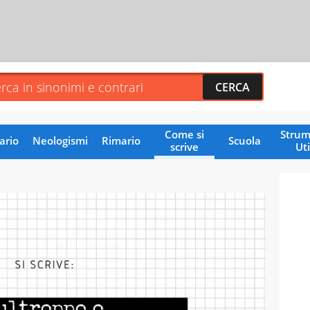
Come si
Strum
ario
Neologismi
Rimario
Scuola
scrive
Uti