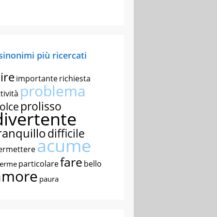
 sinonimi più ricercati
ire
importante
richiesta
problema
tività
prolisso
olce
divertente
ranquillo
difficile
acume
ermettere
fare
particolare
bello
nerme
amore
paura