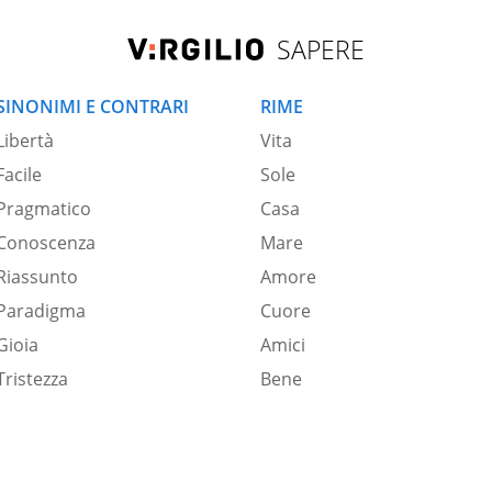
SAPERE
SINONIMI E CONTRARI
RIME
Libertà
Vita
Facile
Sole
Pragmatico
Casa
Conoscenza
Mare
Riassunto
Amore
Paradigma
Cuore
Gioia
Amici
Tristezza
Bene