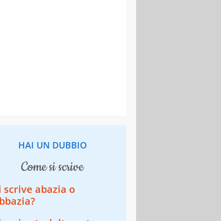
HAI UN DUBBIO
come si scrive
i scrive abazia o
bbazia?