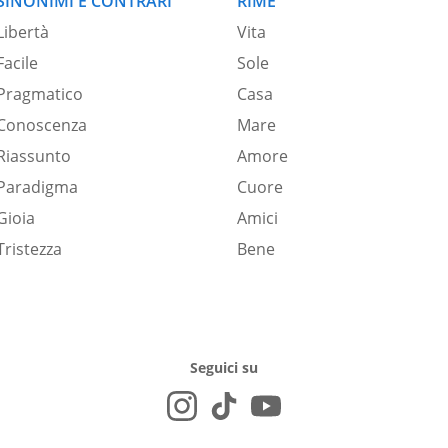
SINONIMI E CONTRARI
RIME
Libertà
Vita
Facile
Sole
Pragmatico
Casa
Conoscenza
Mare
Riassunto
Amore
Paradigma
Cuore
Gioia
Amici
Tristezza
Bene
Seguici su