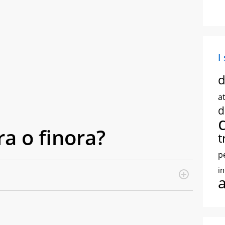
I
d
at
d
ora o finora?
t
p
i