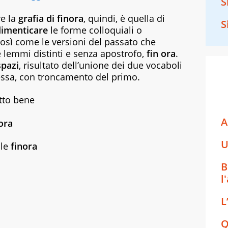
S
re la
grafia di
finora
, quindi, è quella di
S
imenticare
le forme colloquiali o
così come le versioni del passato che
lemmi distinti e senza apostrofo,
fin ora
.
spazi
, risultato dell’unione dei due vocaboli
ssa, con troncamento del primo.
tto bene
A
ora
U
ile
finora
B
l
L
Q