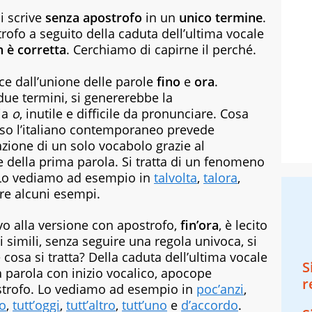
i scrive
senza apostrofo
in un
unico termine
.
rofo a seguito della caduta dell’ultima vocale
 è corretta
. Cerchiamo di capirne il perché.
e dall’unione delle parole
fino
e
ora
.
ue termini, si genererebbe la
ia
o
, inutile e difficile da pronunciare. Cosa
so l’italiano contemporaneo prevede
azione di un solo vocabolo grazie al
 della prima parola. Si tratta di un fenomeno
. Lo vediamo ad esempio in
talvolta
,
talora
,
are alcuni esempi.
vo alla versione con apostrofo,
fin’ora
, è lecito
i simili, senza seguire una regola univoca, si
e cosa si tratta? Della caduta dell’ultima vocale
S
 parola con inizio vocalico, apocope
r
trofo. Lo vediamo ad esempio in
poc’anzi
,
o
,
tutt’oggi
,
tutt’altro
,
tutt’uno
e
d’accordo
.