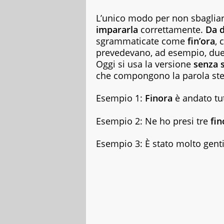
della
letteratura
L’unico modo per non sbaglia
classica
impararla
correttamente.
Da d
ai
sgrammaticate come
fin’ora
, 
best
prevedevano, ad esempio, due 
seller,
dagli
Oggi si usa la versione
senza 
albi
che compongono la parola ste
illustrati
per
Esempio 1:
Finora
è andato tu
bambini
ai
graphic
Esempio 2: Ne ho presi tre
fin
novel,
fino
Esempio 3: È stato molto gent
ai
ricettari
e
ai
fotografici.