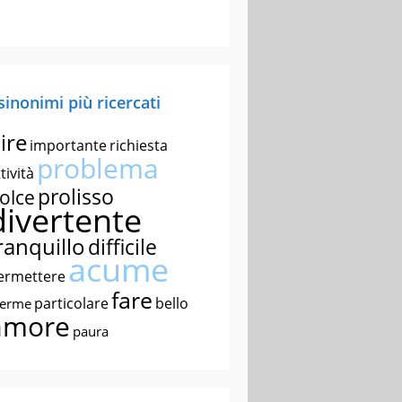
 sinonimi più ricercati
ire
importante
richiesta
problema
tività
prolisso
olce
divertente
ranquillo
difficile
acume
ermettere
fare
particolare
bello
nerme
amore
paura