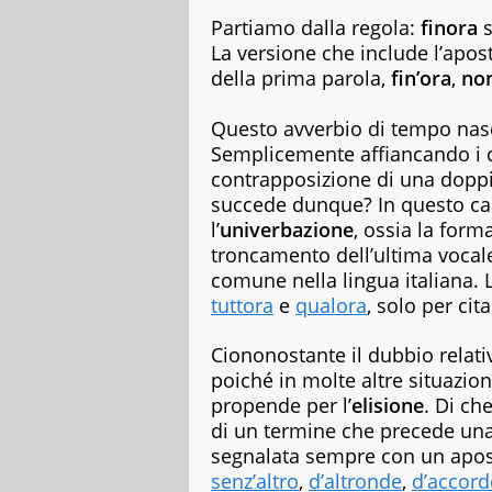
copywriter
Partiamo dalla regola:
finora
s
per
La versione che include l’apost
case
della prima parola,
fin’ora
,
non
editrici,
magazine
e
Questo avverbio di tempo nasc
siti
Semplicemente affiancando i d
web,
contrapposizione di una dopp
specializzata
succede dunque? In questo ca
in
l’
univerbazione
, ossia la form
viaggi
e
troncamento dell’ultima vocale
food.
comune nella lingua italiana
Da
tuttora
e
qualora
, solo per cit
sempre
appassionata
Ciononostante il dubbio relati
di
libri
poiché in molte altre situazion
di
propende per l’
elisione
. Di ch
vario
di un termine che precede una
genere,
segnalata sempre con un apos
dai
senz’altro
,
d’altronde
,
d’accord
romanzi