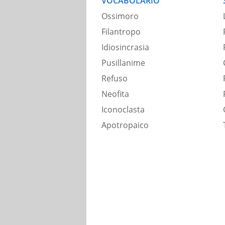
VOCABOLARIO
Ossimoro
Filantropo
Idiosincrasia
Pusillanime
Refuso
Neofita
Iconoclasta
Apotropaico