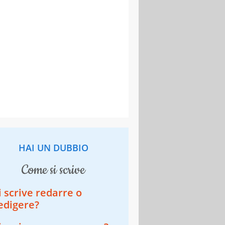
HAI UN DUBBIO
come si scrive
i scrive redarre o
edigere?