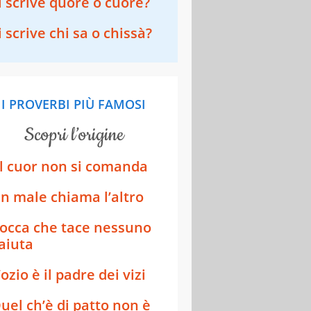
i scrive quore o cuore?
i scrive chi sa o chissà?
I PROVERBI PIÙ FAMOSI
scopri l’origine
l cuor non si comanda
n male chiama l’altro
occa che tace nessuno
'aiuta
’ozio è il padre dei vizi
uel ch’è di patto non è