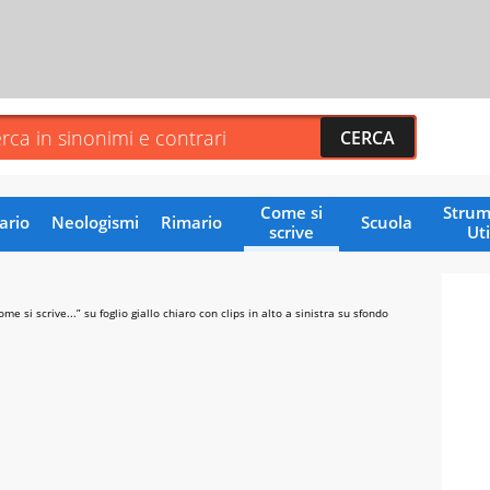
Come si
Strum
ario
Neologismi
Rimario
Scuola
scrive
Uti