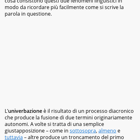
cosa consistono questi due fenomeni linguistici in
magazine
modo da ricordare più facilmente come si scrive la
e
parola in questione.
siti
web,
specializzata
in
viaggi
e
food.
Da
sempre
appassionata
di
libri
di
vario
genere,
dai
L’
univerbazione
romanzi
è il risultato di un processo diacronico
della
che produce la fusione di due termini originariamente
letteratura
autonomi. A volte si tratta di una semplice
classica
giustapposizione – come in
sottosopra
,
almeno
e
ai
tuttavia
– altre produce un troncamento del primo