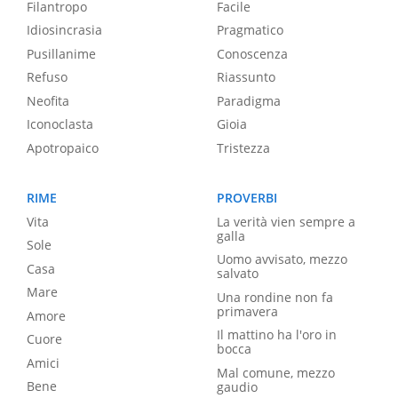
Filantropo
Facile
Idiosincrasia
Pragmatico
Pusillanime
Conoscenza
Refuso
Riassunto
Neofita
Paradigma
Iconoclasta
Gioia
Apotropaico
Tristezza
RIME
PROVERBI
Vita
La verità vien sempre a
galla
Sole
Uomo avvisato, mezzo
Casa
salvato
Mare
Una rondine non fa
primavera
Amore
Il mattino ha l'oro in
Cuore
bocca
Amici
Mal comune, mezzo
Bene
gaudio