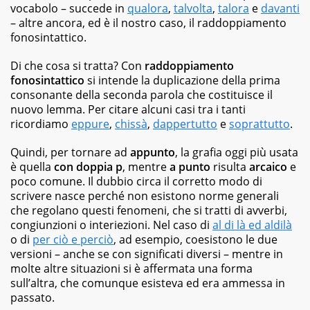
best
vocabolo – succede in
qualora
,
talvolta
,
talora
e
davanti
seller,
– altre ancora, ed è il nostro caso, il raddoppiamento
dagli
fonosintattico.
albi
illustrati
Di che cosa si tratta? Con
raddoppiamento
per
fonosintattico
bambini
si intende la duplicazione della prima
ai
consonante della seconda parola che costituisce il
graphic
nuovo lemma. Per citare alcuni casi
tra i tanti
novel,
ricordiamo
eppure
,
chissà
,
dappertutto
e
soprattutto
.
fino
ai
Quindi, per tornare ad
appunto
, la grafia oggi più usata
ricettari
è quella
con doppia p
, mentre
a punto
risulta
arcaico
e
e
poco comune. Il dubbio circa il corretto modo di
ai
scrivere nasce perché non esistono norme generali
fotografici.
che regolano questi fenomeni, che si tratti di avverbi,
congiunzioni o interiezioni. Nel caso di
al di là ed aldilà
o di
per ciò e perciò
, ad esempio, coesistono le due
versioni – anche se con significati diversi – mentre in
molte altre situazioni si è affermata una forma
sull’altra, che comunque esisteva ed era ammessa in
passato.