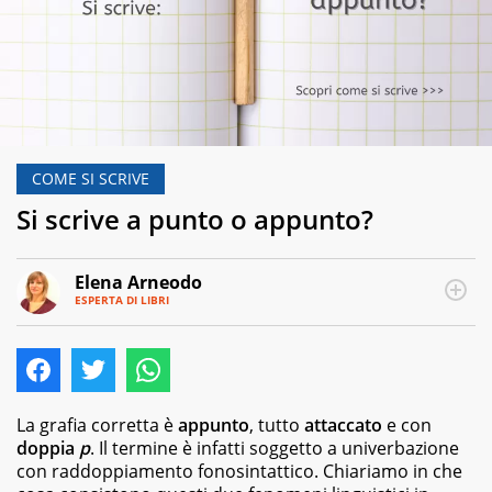
COME SI SCRIVE
Si scrive a punto o appunto?
Elena Arneodo
ESPERTA DI LIBRI
E-
Traduttrice
MAIL
e
autrice,
editor
e
copywriter
La grafia corretta è
appunto
, tutto
attaccato
e con
per
doppia
p
. Il termine è infatti soggetto a univerbazione
case
con raddoppiamento fonosintattico. Chiariamo in che
editrici,