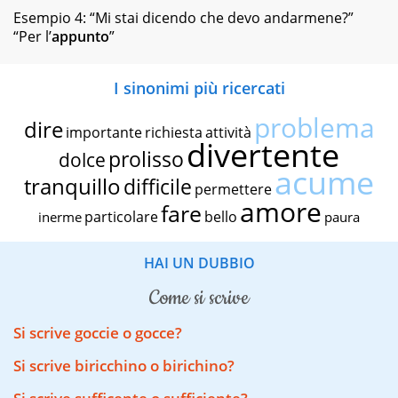
Esempio 4: “Mi stai dicendo che devo andarmene?”
“Per l’
appunto
”
I sinonimi più ricercati
problema
dire
importante
richiesta
attività
divertente
prolisso
dolce
acume
tranquillo
difficile
permettere
amore
fare
particolare
bello
inerme
paura
HAI UN DUBBIO
come si scrive
Si scrive goccie o gocce?
Si scrive biricchino o birichino?