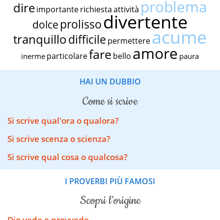
problema
dire
importante
richiesta
attività
divertente
prolisso
dolce
acume
tranquillo
difficile
permettere
amore
fare
particolare
bello
inerme
paura
HAI UN DUBBIO
come si scrive
Si scrive qual'ora o qualora?
Si scrive scenza o scienza?
Si scrive qual cosa o qualcosa?
I PROVERBI PIÙ FAMOSI
scopri l’origine
Dio vede e provvede