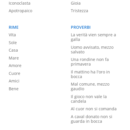
Iconoclasta
Gioia
Apotropaico
Tristezza
RIME
PROVERBI
Vita
La verità vien sempre a
galla
Sole
Uomo avvisato, mezzo
Casa
salvato
Mare
Una rondine non fa
primavera
Amore
Il mattino ha l'oro in
Cuore
bocca
Amici
Mal comune, mezzo
Bene
gaudio
Il gioco non vale la
candela
Al cuor non si comanda
A caval donato non si
guarda in bocca