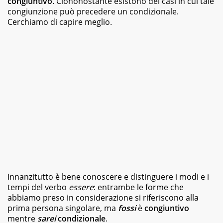
congiuntivo
. Ciononostante esistono dei casi in cui tale
magazine
congiunzione può precedere un condizionale.
e
Cerchiamo di capire meglio.
siti
web,
specializzata
in
viaggi
e
food.
Da
sempre
appassionata
di
libri
di
vario
genere,
dai
Innanzitutto è bene conoscere e distinguere i modi e i
romanzi
della
tempi del verbo
essere
: entrambe le forme che
letteratura
abbiamo preso in considerazione si riferiscono alla
classica
prima persona singolare, ma
fossi
è
congiuntivo
ai
mentre
sarei
condizionale
.