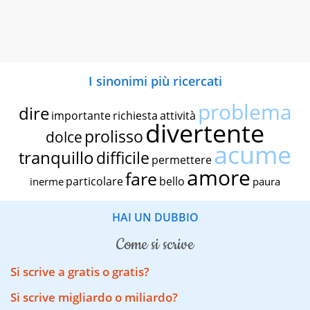
I sinonimi più ricercati
problema
dire
importante
richiesta
attività
divertente
prolisso
dolce
acume
tranquillo
difficile
permettere
amore
fare
particolare
bello
inerme
paura
HAI UN DUBBIO
come si scrive
Si scrive a gratis o gratis?
Si scrive migliardo o miliardo?