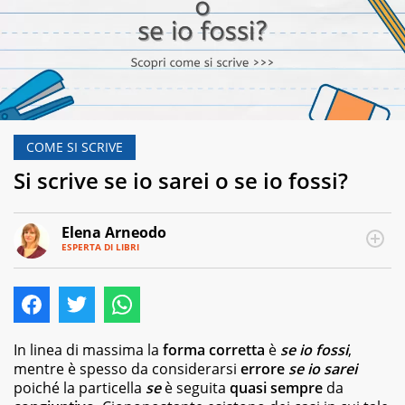
COME SI SCRIVE
Si scrive se io sarei o se io fossi?
Elena Arneodo
ESPERTA DI LIBRI
E-
Traduttrice
MAIL
e
autrice,
editor
e
copywriter
In linea di massima la
forma corretta
è
se io fossi
,
per
mentre è spesso da considerarsi
errore
se io sarei
case
poiché la particella
se
è seguita
quasi sempre
da
editrici,