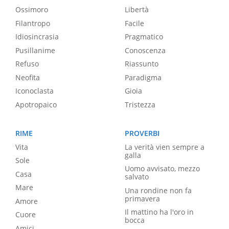
Ossimoro
Libertà
Filantropo
Facile
Idiosincrasia
Pragmatico
Pusillanime
Conoscenza
Refuso
Riassunto
Neofita
Paradigma
Iconoclasta
Gioia
Apotropaico
Tristezza
RIME
PROVERBI
Vita
La verità vien sempre a
galla
Sole
Uomo avvisato, mezzo
Casa
salvato
Mare
Una rondine non fa
primavera
Amore
Il mattino ha l'oro in
Cuore
bocca
Amici