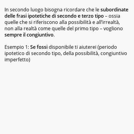
best
seller,
In secondo luogo bisogna ricordare che le
subordinate
dagli
delle frasi ipotetiche di secondo e terzo tipo
– ossia
albi
quelle che si riferiscono alla possibilità e all’irrealtà,
illustrati
non alla realtà come quelle del primo tipo – vogliono
per
sempre il congiuntivo
bambini
.
ai
graphic
Esempio 1:
Se fossi
disponibile ti aiuterei (periodo
novel,
ipotetico di secondo tipo, della possibilità, congiuntivo
fino
imperfetto)
ai
ricettari
e
ai
fotografici.