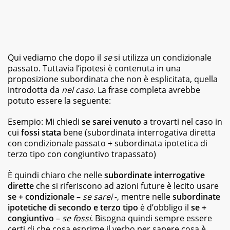
Qui vediamo che dopo il
se
si utilizza un condizionale
passato. Tuttavia l’ipotesi è contenuta in una
proposizione subordinata che non è esplicitata, quella
introdotta da
nel caso
. La frase completa avrebbe
potuto essere la seguente:
Esempio: Mi chiedi
se sarei venuto
a trovarti nel caso in
cui
fossi stata
bene (subordinata interrogativa diretta
con condizionale passato + subordinata ipotetica di
terzo tipo con congiuntivo trapassato)
È quindi chiaro che nelle
subordinate interrogative
dirette
che si riferiscono ad azioni future è lecito usare
se + condizionale
–
se sarei
-, mentre nelle
subordinate
ipotetiche di secondo e terzo tipo
è d’obbligo il
se +
congiuntivo
–
se fossi
. Bisogna quindi sempre essere
certi di che cosa esprime il verbo per sapere cosa è