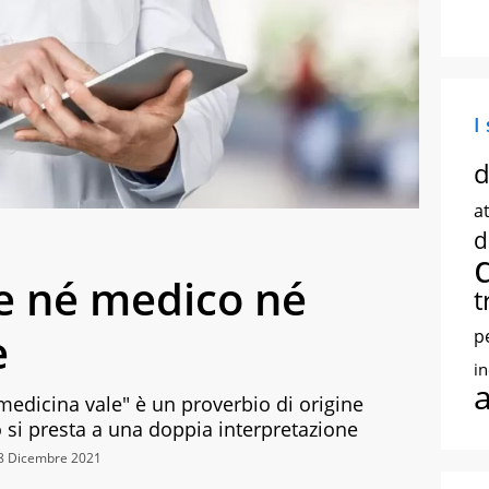
I
d
at
d
e né medico né
t
e
p
i
edicina vale" è un proverbio di origine
to si presta a una doppia interpretazione
28 Dicembre 2021