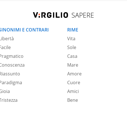
SAPERE
SINONIMI E CONTRARI
RIME
Libertà
Vita
Facile
Sole
Pragmatico
Casa
Conoscenza
Mare
Riassunto
Amore
Paradigma
Cuore
Gioia
Amici
Tristezza
Bene