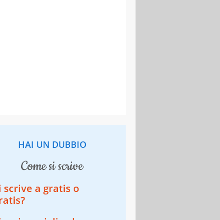
HAI UN DUBBIO
come si scrive
i scrive a gratis o
ratis?