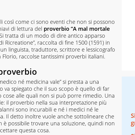
li così come ci sono eventi che non si possono
iavi di lettura del
proverbio “A mal mortale
 Si tratta di un modo di dire antico apparso
di Ricreatione”, raccolta di fine 1500 (1591) in
un linguista, traduttore, scrittore e lessicografo
lorio, raccolse tantissimi proverbi italiani.
 proverbio
medico né medicina vale” si presta a una
to va spiegato che il suo scopo è quello di far
o cose alle quali non si può porre rimedio. Una
e: il proverbio nella sua interpretazione più
alanni sono incurabili e né i medici né le
S
 Il detto inoltre vuole anche sottolineare che
g
n è possibile trovare una soluzione, quindi non
ccettare questa cosa.