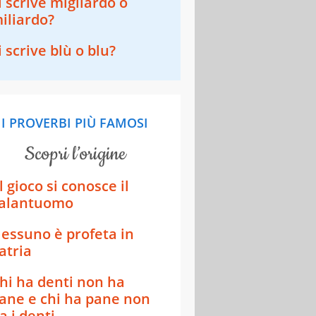
i scrive migliardo o
iliardo?
i scrive blù o blu?
I PROVERBI PIÙ FAMOSI
scopri l’origine
l gioco si conosce il
alantuomo
essuno è profeta in
atria
hi ha denti non ha
ane e chi ha pane non
a i denti