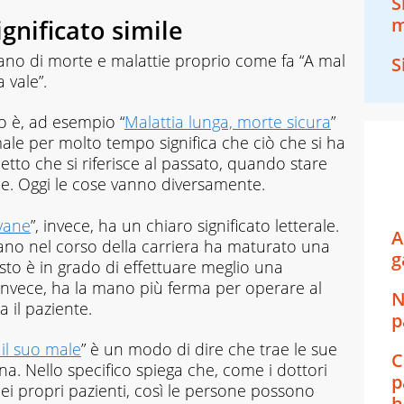
S
m
ignificato simile
lano di morte e malattie proprio come fa “A mal
S
 vale”.
o è, ad esempio “
Malattia lunga, morte sicura
”
ale per molto tempo significa che ciò che si ha
etto che si riferisce al passato, quando stare
e. Oggi le cose vanno diversamente.
vane
”, invece, ha un chiaro significato letterale.
A
no nel corso della carriera ha maturato una
g
to è in grado di effettuare meglio una
 invece, ha la mano più ferma per operare al
N
 il paziente.
p
il suo male
” è un modo di dire che trae le sue
C
a. Nello specifico spiega che, come i dottori
p
dei propri pazienti, così le persone possono
h