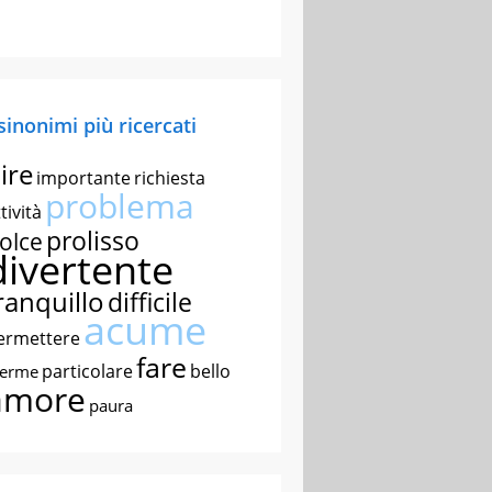
 sinonimi più ricercati
ire
importante
richiesta
problema
tività
prolisso
olce
divertente
ranquillo
difficile
acume
ermettere
fare
particolare
bello
nerme
amore
paura