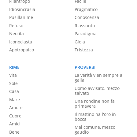
Filantropo
Facile
Idiosincrasia
Pragmatico
Pusillanime
Conoscenza
Refuso
Riassunto
Neofita
Paradigma
Iconoclasta
Gioia
Apotropaico
Tristezza
RIME
PROVERBI
Vita
La verità vien sempre a
galla
Sole
Uomo avvisato, mezzo
Casa
salvato
Mare
Una rondine non fa
primavera
Amore
Il mattino ha l'oro in
Cuore
bocca
Amici
Mal comune, mezzo
Bene
gaudio