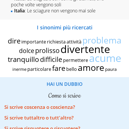
poche volte vengono soli
Italia
: Le sciagure non vengono mai sole
I sinonimi più ricercati
problema
dire
importante
richiesta
attività
divertente
prolisso
dolce
acume
tranquillo
difficile
permettere
amore
fare
particolare
bello
inerme
paura
HAI UN DUBBIO
come si scrive
Si scrive coscenza o coscienza?
Si scrive tuttaltro o tutt'altro?
Si scrive risquotere o riscuotere?