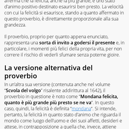
afferma che la felicità, anche la più grande, è uno stato
d’animo positivo destinato esaurirsi ben presto. La velocità
con cui la felicità si esaurisce, stando a quanto affermato in
questo proverbio, è direttamente proporzionale alla sua
grandezza.
Il proverbio, proprio per quanto appena enunciato,
rappresenta una
sorta di invito a godersi il presente
e, in
particolare, i momenti più felici della propria vita, per non
correre il rischio di vederli sfumare senza poterne gioire.
La versione alternativa del
proverbio
In un’altra sua versione (contenuta anche nel volume
“
Scvola del volgo
” risalente addirittura al 1642), il
proverbio in questione è noto come “
Mondana felicita,
quanto è più grande più presto se ne va
“. In questo
caso, quindi, la felicità è definita “
mondana
“. Si intende,
pertanto, la felicità in quanto stato d’animo che riguarda il
mondo come luogo dell’uomo e dei suoi affetti, desideri e
attese, in contrapposizione a quella che, invece, attiene