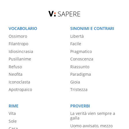
SAPERE
VOCABOLARIO
SINONIMI E CONTRARI
Ossimoro
Libertà
Filantropo
Facile
Idiosincrasia
Pragmatico
Pusillanime
Conoscenza
Refuso
Riassunto
Neofita
Paradigma
Iconoclasta
Gioia
Apotropaico
Tristezza
RIME
PROVERBI
Vita
La verità vien sempre a
galla
Sole
Uomo avvisato, mezzo
Casa