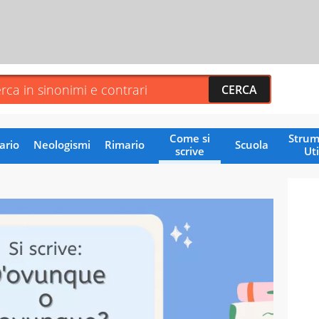
Come si
Strum
ario
Neologismi
Rimario
Scuola
scrive
Uti