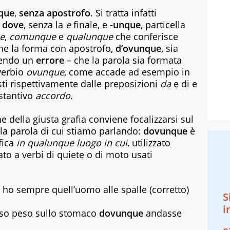
que
,
senza apostrofo
. Si tratta infatti
o
dove
, senza la
e
finale, e
-unque
, particella
e
,
comunque
e
qualunque
che conferisce
che la forma con apostrofo,
d’ovunque
, sia
tendo un
errore
– che la parola sia formata
verbio
ovunque
, come accade ad esempio in
i rispettivamente dalle preposizioni
da
e
di
e
stantivo
accordo.
e della giusta grafia conviene focalizzarsi sul
lla parola di cui stiamo parlando:
dovunque
è
fica
in qualunque luogo in cui
, utilizzato
to a verbi di quiete o di moto usati
 ho sempre quell’uomo alle spalle (corretto)
S
i
oso peso sullo stomaco
dovunque
andasse