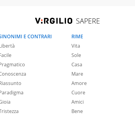
SAPERE
SINONIMI E CONTRARI
RIME
Libertà
Vita
Facile
Sole
Pragmatico
Casa
Conoscenza
Mare
Riassunto
Amore
Paradigma
Cuore
Gioia
Amici
Tristezza
Bene