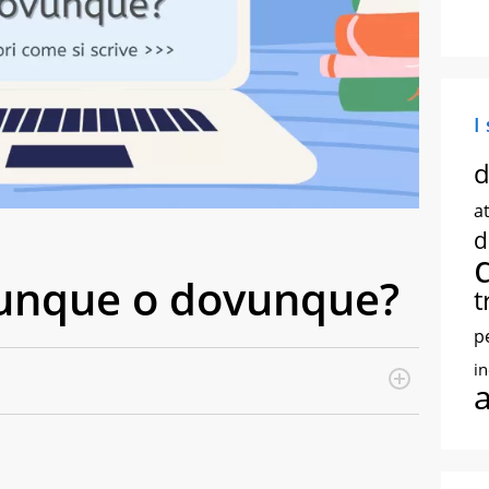
I
d
at
d
ovunque o dovunque?
t
p
i