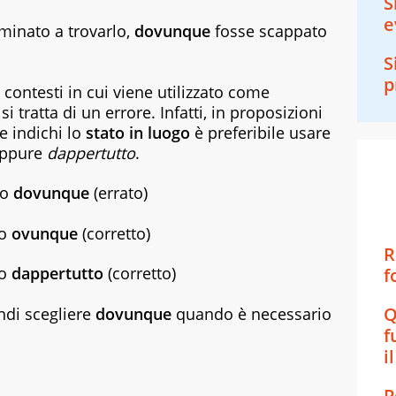
S
e
minato a trovarlo,
dovunque
fosse scappato
S
p
n contesti in cui viene utilizzato come
si tratta di un errore. Infatti, in proposizioni
e indichi lo
stato in luogo
è preferibile usare
ppure
dappertutto
.
no
dovunque
(errato)
no
ovunque
(corretto)
R
no
dappertutto
(corretto)
f
Q
ndi scegliere
dovunque
quando è necessario
f
i
P