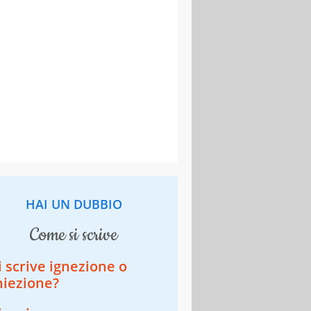
HAI UN DUBBIO
come si scrive
i scrive ignezione o
niezione?