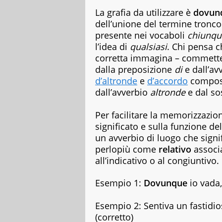
copywriter
La grafia da utilizzare è
dovun
per
dell’unione del termine tronc
case
presente nei vocaboli
chiunqu
editrici,
l’idea di
qualsiasi
. Chi pensa 
magazine
e
corretta immagina – commet
siti
dalla preposizione
di
e dall’av
web,
d’altronde
e
d’accordo
compost
specializzata
dall’avverbio
altronde
e dal so
in
viaggi
e
Per facilitare la memorizzazion
food.
significato e sulla funzione de
Da
un avverbio di luogo che signi
sempre
perlopiù come
relativo
associa
appassionata
all’indicativo o al congiuntivo.
di
libri
di
Esempio 1:
Dovunque
io vada,
vario
genere,
Esempio 2: Sentiva un fastidi
dai
(corretto)
romanzi