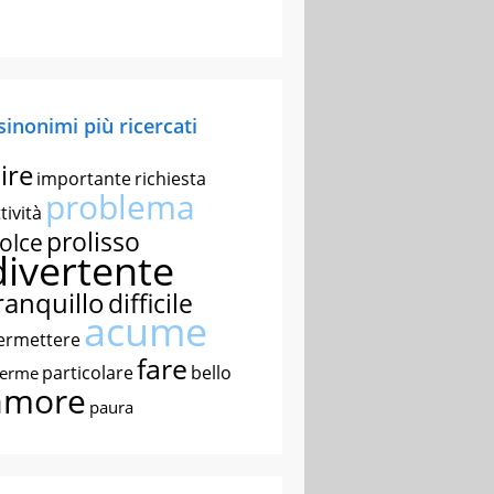
 sinonimi più ricercati
ire
importante
richiesta
problema
tività
prolisso
olce
divertente
ranquillo
difficile
acume
ermettere
fare
particolare
bello
nerme
amore
paura