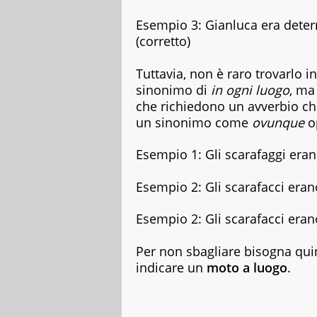
della
letteratura
Esempio 3: Gianluca era deter
classica
(corretto)
ai
best
Tuttavia, non è raro trovarlo i
seller,
dagli
sinonimo di
in ogni luogo
, ma 
albi
che richiedono un avverbio ch
illustrati
un sinonimo come
ovunque
o
per
bambini
Esempio 1: Gli scarafaggi era
ai
graphic
novel,
Esempio 2: Gli scarafacci era
fino
ai
Esempio 2: Gli scarafacci era
ricettari
e
ai
Per non sbagliare bisogna qui
fotografici.
indicare un
moto a luogo
.