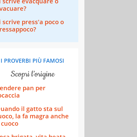
i scrive evacquare o
vacuare?
i scrive press'a poco o
ressappoco?
I PROVERBI PIÙ FAMOSI
scopri l’origine
endere pan per
ocaccia
uando il gatto sta sul
uoco, la fa magra anche
l cuoco
oca brigata, vita beata