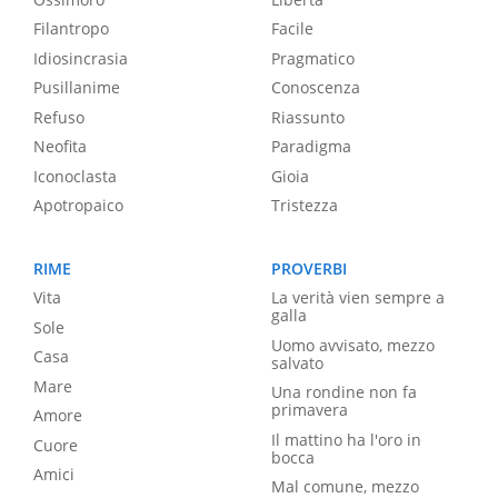
Filantropo
Facile
Idiosincrasia
Pragmatico
Pusillanime
Conoscenza
Refuso
Riassunto
Neofita
Paradigma
Iconoclasta
Gioia
Apotropaico
Tristezza
RIME
PROVERBI
Vita
La verità vien sempre a
galla
Sole
Uomo avvisato, mezzo
Casa
salvato
Mare
Una rondine non fa
primavera
Amore
Il mattino ha l'oro in
Cuore
bocca
Amici
Mal comune, mezzo