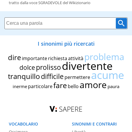
tratto dalla voce SGRADEVOLE del Wikizionario
I sinonimi più ricercati
problema
dire
importante
richiesta
attività
divertente
prolisso
dolce
acume
tranquillo
difficile
permettere
amore
fare
particolare
bello
inerme
paura
SAPERE
VOCABOLARIO
SINONIMI E CONTRARI
Ossimoro
Libertà