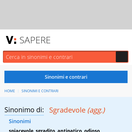
SAPERE
HOME
SINONIMI E CONTRARI
Sinonimo di:
Sgradevole
(agg.)
Sinonimi
spiacevole
,
sgradito
,
antipatico
,
odioso
,