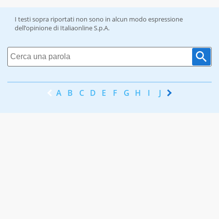
I testi sopra riportati non sono in alcun modo espressione
dell’opinione di Italiaonline S.p.A.
A
B
C
D
E
F
G
H
I
J
K
L
M
N