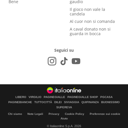
Bene
gaudio
Il gioco non vale la
candela
Al cuor non si comanda
A caval donato non si
guarda in bocca
Seguici su
LIBERO
VIRGILIO
PAGINEGIALLE
PAGINEGIALLE SHOP
PGCASA
PAGINEBIANCHE
TUTTOCITTÀ
DILEI
SIVIAGGIA
QUIFINANZA
BUONISSIMO
SUPEREVA
Chi siamo
Note Legali
Privacy
Cookie Policy
Preferenze sui cookie
Aiuto
© Italiaonline S.p.A. 2026