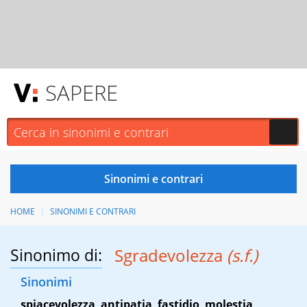
SAPERE
HOME
SINONIMI E CONTRARI
Sinonimo di:
Sgradevolezza
(s.f.)
Sinonimi
spiacevolezza
,
antipatia
,
fastidio
,
molestia
,