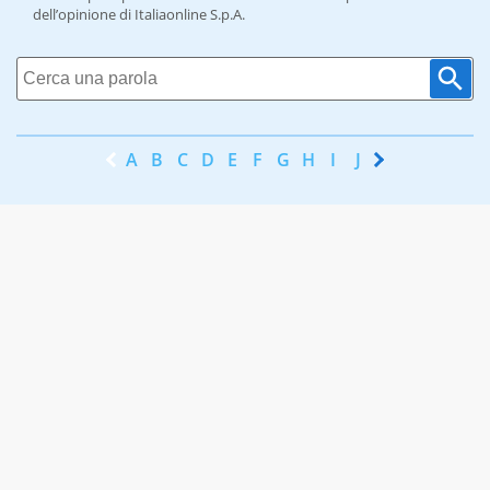
dell’opinione di Italiaonline S.p.A.
A
B
C
D
E
F
G
H
I
J
K
L
M
N