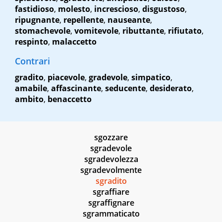
fastidioso
,
molesto
,
increscioso
,
disgustoso
,
ripugnante
,
repellente
,
nauseante
,
stomachevole
,
vomitevole
,
ributtante
,
rifiutato
,
respinto
,
malaccetto
Contrari
gradito
,
piacevole
,
gradevole
,
simpatico
,
amabile
,
affascinante
,
seducente
,
desiderato
,
ambito
,
benaccetto
sgozzare
sgradevole
sgradevolezza
sgradevolmente
sgradito
sgraffiare
sgraffignare
sgrammaticato