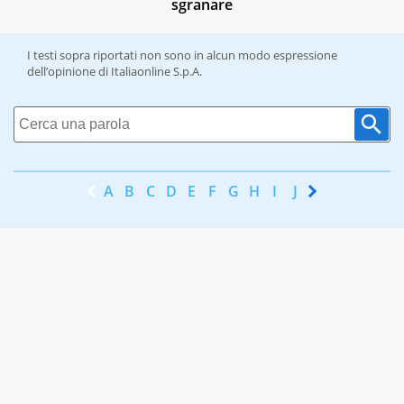
sgranare
I testi sopra riportati non sono in alcun modo espressione
dell’opinione di Italiaonline S.p.A.
A
B
C
D
E
F
G
H
I
J
K
L
M
N