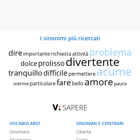
I sinonimi più ricercati
problema
dire
importante
richiesta
attività
divertente
prolisso
dolce
acume
tranquillo
difficile
permettere
amore
fare
particolare
bello
inerme
paura
SAPERE
VOCABOLARIO
SINONIMI E CONTRARI
Ossimoro
Libertà
Filantropo
Facile