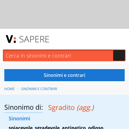
SAPERE
HOME
SINONIMI E CONTRARI
Sinonimo di:
Sgradito
(agg.)
Sinonimi
spiacevole
,
sgradevole
,
antipatico
,
odioso
,