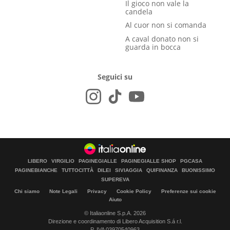
Il gioco non vale la
candela
Al cuor non si comanda
A caval donato non si
guarda in bocca
Seguici su
LIBERO
VIRGILIO
PAGINEGIALLE
PAGINEGIALLE SHOP
PGCASA
PAGINEBIANCHE
TUTTOCITTÀ
DILEI
SIVIAGGIA
QUIFINANZA
BUONISSIMO
SUPEREVA
Chi siamo
Note Legali
Privacy
Cookie Policy
Preferenze sui cookie
Aiuto
© Italiaonline S.p.A. 2026
Direzione e coordinamento di Libero Acquisition S.á r.l.
P. IVA 03970540963