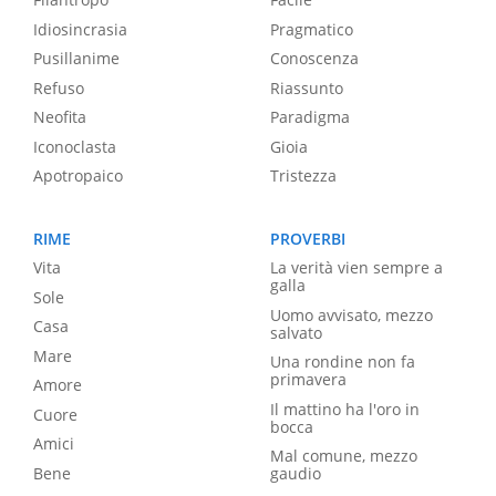
Idiosincrasia
Pragmatico
Pusillanime
Conoscenza
Refuso
Riassunto
Neofita
Paradigma
Iconoclasta
Gioia
Apotropaico
Tristezza
RIME
PROVERBI
Vita
La verità vien sempre a
galla
Sole
Uomo avvisato, mezzo
Casa
salvato
Mare
Una rondine non fa
primavera
Amore
Il mattino ha l'oro in
Cuore
bocca
Amici
Mal comune, mezzo
Bene
gaudio