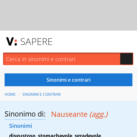
SAPERE
HOME
SINONIMI E CONTRARI
Sinonimo di:
Nauseante
(agg.)
Sinonimi
disgustoso
,
stomachevole
,
sgradevole
,