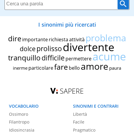
I sinonimi più ricercati
problema
dire
importante
richiesta
attività
divertente
prolisso
dolce
acume
tranquillo
difficile
permettere
amore
fare
particolare
bello
inerme
paura
SAPERE
VOCABOLARIO
SINONIMI E CONTRARI
Ossimoro
Libertà
Filantropo
Facile
Idiosincrasia
Pragmatico