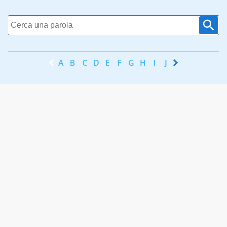
A
B
C
D
E
F
G
H
I
J
K
L
M
N