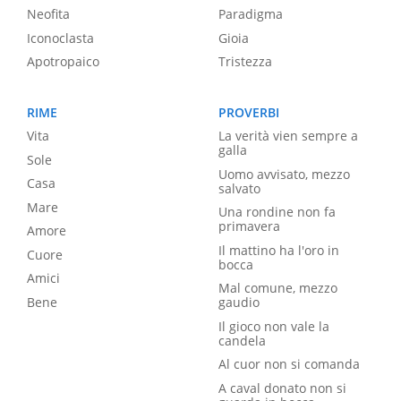
Neofita
Paradigma
Iconoclasta
Gioia
Apotropaico
Tristezza
RIME
PROVERBI
Vita
La verità vien sempre a
galla
Sole
Uomo avvisato, mezzo
Casa
salvato
Mare
Una rondine non fa
primavera
Amore
Il mattino ha l'oro in
Cuore
bocca
Amici
Mal comune, mezzo
Bene
gaudio
Il gioco non vale la
candela
Al cuor non si comanda
A caval donato non si