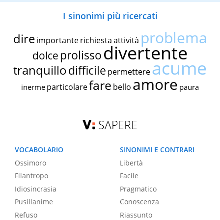
I sinonimi più ricercati
problema
dire
importante
richiesta
attività
divertente
prolisso
dolce
acume
tranquillo
difficile
permettere
amore
fare
particolare
bello
inerme
paura
SAPERE
VOCABOLARIO
SINONIMI E CONTRARI
Ossimoro
Libertà
Filantropo
Facile
Idiosincrasia
Pragmatico
Pusillanime
Conoscenza
Refuso
Riassunto