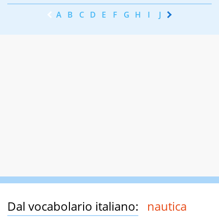
A
B
C
D
E
F
G
H
I
J
K
L
M
N
Dal vocabolario italiano:
nautica