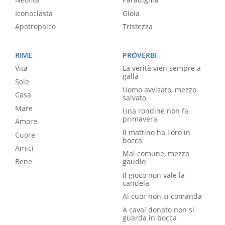
Iconoclasta
Gioia
Apotropaico
Tristezza
RIME
PROVERBI
Vita
La verità vien sempre a
galla
Sole
Uomo avvisato, mezzo
Casa
salvato
Mare
Una rondine non fa
primavera
Amore
Il mattino ha l'oro in
Cuore
bocca
Amici
Mal comune, mezzo
Bene
gaudio
Il gioco non vale la
candela
Al cuor non si comanda
A caval donato non si
guarda in bocca