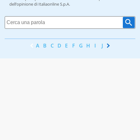
dell’opinione di Italiaonline S.p.A.
A
B
C
D
E
F
G
H
I
J
K
L
M
N