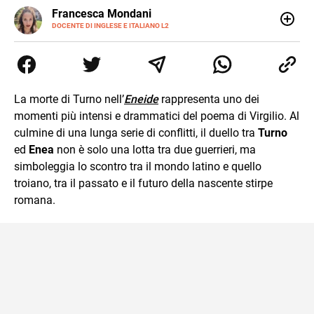
LINKEDIN
Francesca Mondani
INSTAGRAM
DOCENTE DI INGLESE E ITALIANO L2
Specializzata in pedagogia e didattica dell’italiano e
dell’inglese, insegno ad adolescenti e adulti nella scuola
secondaria di secondo grado. Mi occupo inoltre di
traduzioni, SEO Onsite e contenuti per il web. Amo i saggi
storici, la cucina e la mia Honda CBF500. Non ho il dono
La morte di Turno nell’
Eneide
rappresenta uno dei
della sintesi.
momenti più intensi e drammatici del poema di Virgilio. Al
culmine di una lunga serie di conflitti, il duello tra
Turno
ed
Enea
non è solo una lotta tra due guerrieri, ma
simboleggia lo scontro tra il mondo latino e quello
troiano, tra il passato e il futuro della nascente stirpe
romana.