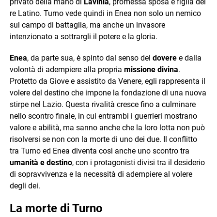
privato della mano di
Lavinia
, promessa sposa e figlia del
re Latino. Turno vede quindi in Enea non solo un nemico
sul campo di battaglia, ma anche un invasore
intenzionato a sottrargli il potere e la gloria.
Enea
, da parte sua, è spinto dal senso del
dovere
e dalla
volontà di adempiere alla propria
missione divina
.
Protetto da Giove e assistito da Venere, egli rappresenta il
volere del destino che impone la fondazione di una nuova
stirpe nel Lazio. Questa rivalità cresce fino a culminare
nello scontro finale, in cui entrambi i guerrieri mostrano
valore e abilità, ma sanno anche che la loro lotta non può
risolversi se non con la morte di uno dei due. Il conflitto
tra Turno ed Enea diventa così anche uno scontro tra
umanità e destino
, con i protagonisti divisi tra il desiderio
di sopravvivenza e la necessità di adempiere al volere
degli dei.
La morte di Turno