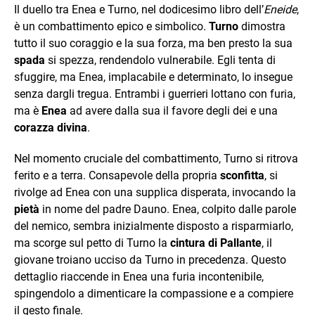
Il duello tra Enea e Turno, nel dodicesimo libro dell’
Eneide
,
è un combattimento epico e simbolico.
Turno
dimostra
tutto il suo coraggio e la sua forza, ma ben presto la sua
spada
si spezza, rendendolo vulnerabile. Egli tenta di
sfuggire, ma Enea, implacabile e determinato, lo insegue
senza dargli tregua. Entrambi i guerrieri lottano con furia,
ma è
Enea
ad avere dalla sua il favore degli dei e una
corazza divina
.
Nel momento cruciale del combattimento, Turno si ritrova
ferito e a terra. Consapevole della propria
sconfitta
, si
rivolge ad Enea con una supplica disperata, invocando la
pietà
in nome del padre Dauno. Enea, colpito dalle parole
del nemico, sembra inizialmente disposto a risparmiarlo,
ma scorge sul petto di Turno la
cintura di Pallante
, il
giovane troiano ucciso da Turno in precedenza. Questo
dettaglio riaccende in Enea una furia incontenibile,
spingendolo a dimenticare la compassione e a compiere
il gesto finale.