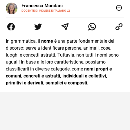
LINKEDIN
Francesca Mondani
INSTAGRAM
DOCENTE DI INGLESE E ITALIANO L2
Specializzata in pedagogia e didattica dell’italiano e
dell’inglese, insegno ad adolescenti e adulti nella scuola
secondaria di secondo grado. Mi occupo inoltre di
traduzioni, SEO Onsite e contenuti per il web. Amo i saggi
storici, la cucina e la mia Honda CBF500. Non ho il dono
In grammatica, il
nome
è una parte fondamentale del
della sintesi.
discorso: serve a identificare persone, animali, cose,
luoghi e concetti astratti. Tuttavia, non tutti i nomi sono
uguali! In base alle loro caratteristiche, possiamo
classificarli in diverse categorie, come
nomi propri e
comuni, concreti e astratti, individuali e collettivi,
primitivi e derivati, semplici e composti
.